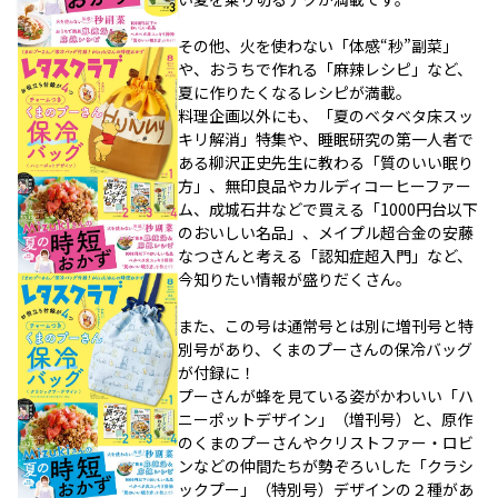
その他、火を使わない「体感“秒”副菜」
や、おうちで作れる「麻辣レシピ」など、
夏に作りたくなるレシピが満載。
料理企画以外にも、「夏のベタベタ床スッ
キリ解消」特集や、睡眠研究の第一人者で
ある柳沢正史先生に教わる「質のいい眠り
方」、無印良品やカルディコーヒーファー
ム、成城石井などで買える「1000円台以下
のおいしい名品」、メイプル超合金の安藤
なつさんと考える「認知症超入門」など、
今知りたい情報が盛りだくさん。
また、この号は通常号とは別に増刊号と特
別号があり、くまのプーさんの保冷バッグ
が付録に！
プーさんが蜂を見ている姿がかわいい「ハ
ニーポットデザイン」（増刊号）と、原作
のくまのプーさんやクリストファー・ロビ
ンなどの仲間たちが勢ぞろいした「クラシ
ックプー」（特別号）デザインの２種があ