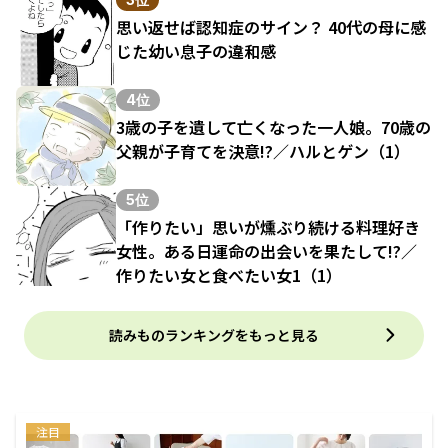
思い返せば認知症のサイン？ 40代の母に感
じた幼い息子の違和感
4位
3歳の子を遺して亡くなった一人娘。70歳の
父親が子育てを決意!?／ハルとゲン（1）
5位
「作りたい」思いが燻ぶり続ける料理好き
女性。ある日運命の出会いを果たして!?／
作りたい女と食べたい女1（1）
読みものランキングをもっと見る
注目