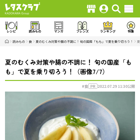
レシピ
読みもの
マンガ
フレンズ
ランキング
特集
読みもの
食
夏のむくみ対策や腸の不調に！ 旬の国産「もも」で夏を乗り切ろう！
夏
夏のむくみ対策や腸の不調に！ 旬の国産「も
も」で夏を乗り切ろう！（画像7/7）
#食
2022.07.29 11:30
公開
PR