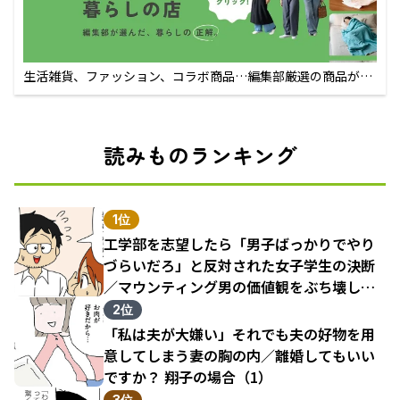
生活雑貨、ファッション、コラボ商品…編集部厳選の商品が買
えるECサイト
読みものランキング
1位
工学部を志望したら「男子ばっかりでやり
づらいだろ」と反対された女子学生の決断
／マウンティング男の価値観をぶち壊した
結果（1）
2位
「私は夫が大嫌い」それでも夫の好物を用
意してしまう妻の胸の内／離婚してもいい
ですか？ 翔子の場合（1）
3位