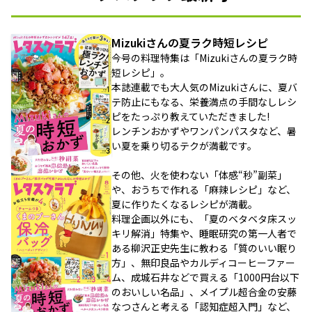
Mizukiさんの夏ラク時短レシピ
今号の料理特集は「Mizukiさんの夏ラク時
短レシピ」。
本誌連載でも大人気のMizukiさんに、夏バ
テ防止にもなる、栄養満点の手間なしレシ
ピをたっぷり教えていただきました!
レンチンおかずやワンパンパスタなど、暑
い夏を乗り切るテクが満載です。
その他、火を使わない「体感“秒”副菜」
や、おうちで作れる「麻辣レシピ」など、
夏に作りたくなるレシピが満載。
料理企画以外にも、「夏のベタベタ床スッ
キリ解消」特集や、睡眠研究の第一人者で
ある柳沢正史先生に教わる「質のいい眠り
方」、無印良品やカルディコーヒーファー
ム、成城石井などで買える「1000円台以下
のおいしい名品」、メイプル超合金の安藤
なつさんと考える「認知症超入門」など、