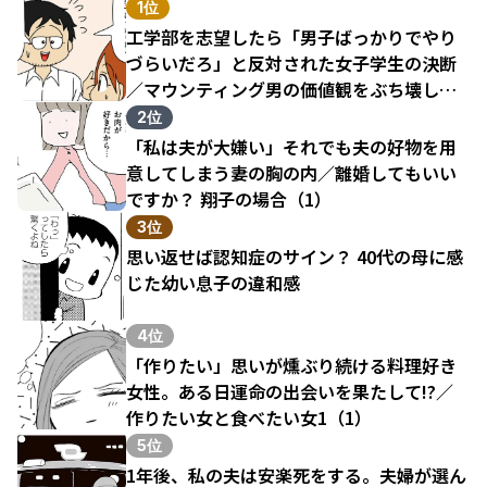
1位
工学部を志望したら「男子ばっかりでやり
づらいだろ」と反対された女子学生の決断
／マウンティング男の価値観をぶち壊した
結果（1）
2位
「私は夫が大嫌い」それでも夫の好物を用
意してしまう妻の胸の内／離婚してもいい
ですか？ 翔子の場合（1）
3位
思い返せば認知症のサイン？ 40代の母に感
じた幼い息子の違和感
4位
「作りたい」思いが燻ぶり続ける料理好き
女性。ある日運命の出会いを果たして!?／
作りたい女と食べたい女1（1）
5位
1年後、私の夫は安楽死をする。夫婦が選ん