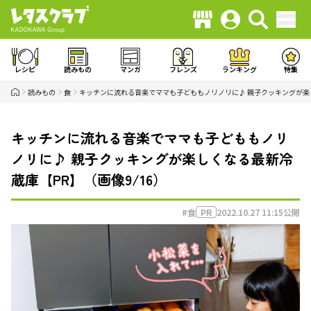
レシピ
読みもの
マンガ
フレンズ
ランキング
特集
読みもの
食
キッチンに流れる音楽でママも子どももノリノリに♪ 親子クッキングが楽
キッチンに流れる音楽でママも子どももノリ
ノリに♪ 親子クッキングが楽しくなる最新冷
蔵庫【PR】（画像9/16）
#食
2022.10.27 11:15
公開
PR