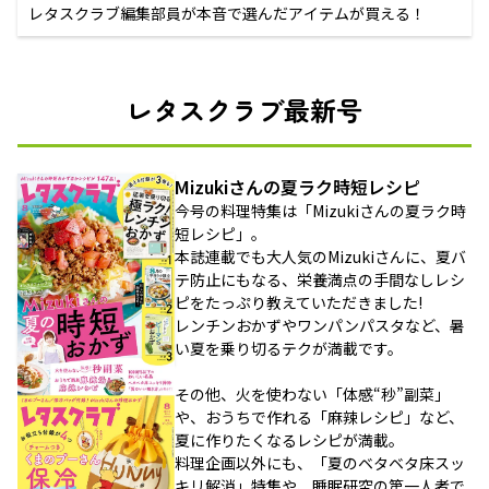
レタスクラブ編集部員が本音で選んだアイテムが買える！
レタスクラブ最新号
Mizukiさんの夏ラク時短レシピ
今号の料理特集は「Mizukiさんの夏ラク時
短レシピ」。
本誌連載でも大人気のMizukiさんに、夏バ
テ防止にもなる、栄養満点の手間なしレシ
ピをたっぷり教えていただきました!
レンチンおかずやワンパンパスタなど、暑
い夏を乗り切るテクが満載です。
その他、火を使わない「体感“秒”副菜」
や、おうちで作れる「麻辣レシピ」など、
夏に作りたくなるレシピが満載。
料理企画以外にも、「夏のベタベタ床スッ
キリ解消」特集や、睡眠研究の第一人者で