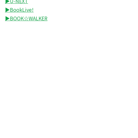
▶U-NEXT
▶BookLive!
▶BOOK☆WALKER