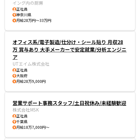
イング内の厨房
正社員
神奈川県
月給28万円～33万円
オフィス系/電子製造/仕分け・シール貼り 月収28
万 賞与あり 大手メーカーで安定就業/分析エンジニ
ア
UTエイム株式会社
正社員
大阪府
月給28万9,000円
営業サポート事務スタッフ/土日祝休み/未経験歓迎
株式会社MSK
正社員
千葉県
月給18万7,000円～