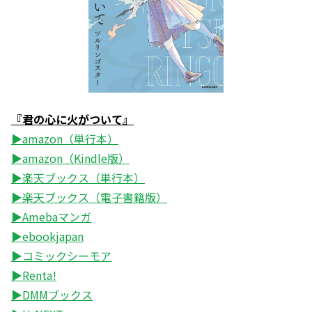
『君の心に火がついて』
▶amazon（単行本）
▶amazon（Kindle版）
▶楽天ブックス（単行本）
▶楽天ブックス（電子書籍版）
▶Amebaマンガ
▶ebookjapan
▶コミックシーモア
▶Renta!
▶DMMブックス