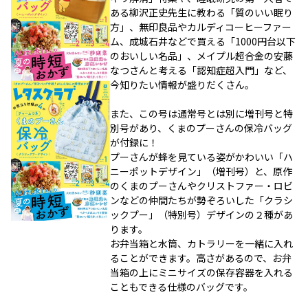
ある柳沢正史先生に教わる「質のいい眠り
方」、無印良品やカルディコーヒーファー
ム、成城石井などで買える「1000円台以下
のおいしい名品」、メイプル超合金の安藤
なつさんと考える「認知症超入門」など、
今知りたい情報が盛りだくさん。
また、この号は通常号とは別に増刊号と特
別号があり、くまのプーさんの保冷バッグ
が付録に！
プーさんが蜂を見ている姿がかわいい「ハ
ニーポットデザイン」（増刊号）と、原作
のくまのプーさんやクリストファー・ロビ
ンなどの仲間たちが勢ぞろいした「クラシ
ックプー」（特別号）デザインの２種があ
ります。
お弁当箱と水筒、カトラリーを一緒に入れ
ることができます。高さがあるので、お弁
当箱の上にミニサイズの保存容器を入れる
こともできる仕様のバッグです。