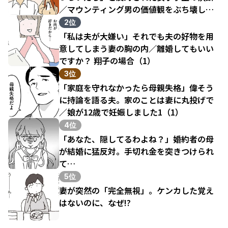
／マウンティング男の価値観をぶち壊した
結果（1）
2位
「私は夫が大嫌い」それでも夫の好物を用
意してしまう妻の胸の内／離婚してもいい
ですか？ 翔子の場合（1）
3位
「家庭を守れなかったら母親失格」偉そう
に持論を語る夫。家のことは妻に丸投げで
／娘が12歳で妊娠しました1（1）
4位
「あなた、隠してるわよね？」婚約者の母
が結婚に猛反対。手切れ金を突きつけられ
て…
5位
妻が突然の「完全無視」。ケンカした覚え
はないのに、なぜ!?