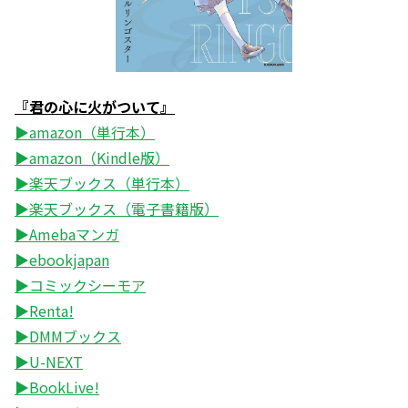
『君の心に火がついて』
▶amazon（単行本）
▶amazon（Kindle版）
▶楽天ブックス（単行本）
▶楽天ブックス（電子書籍版）
▶Amebaマンガ
▶ebookjapan
▶コミックシーモア
▶Renta!
▶DMMブックス
▶U-NEXT
▶BookLive!