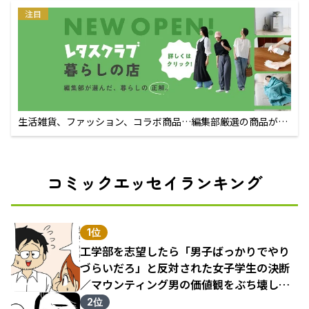
注目
生活雑貨、ファッション、コラボ商品…編集部厳選の商品が買
えるECサイト
コミックエッセイランキング
1位
工学部を志望したら「男子ばっかりでやり
づらいだろ」と反対された女子学生の決断
／マウンティング男の価値観をぶち壊した
結果（1）
2位