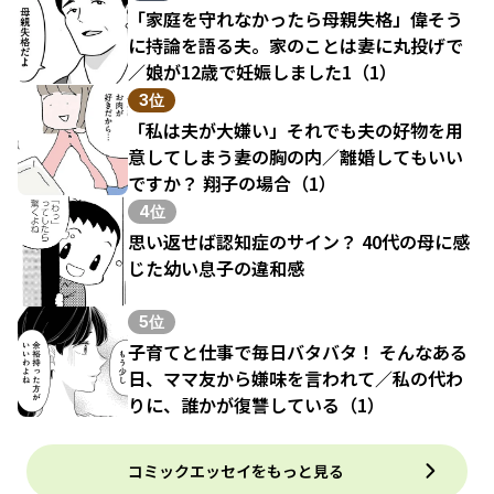
「家庭を守れなかったら母親失格」偉そう
に持論を語る夫。家のことは妻に丸投げで
／娘が12歳で妊娠しました1（1）
3位
「私は夫が大嫌い」それでも夫の好物を用
意してしまう妻の胸の内／離婚してもいい
ですか？ 翔子の場合（1）
4位
思い返せば認知症のサイン？ 40代の母に感
じた幼い息子の違和感
5位
子育てと仕事で毎日バタバタ！ そんなある
日、ママ友から嫌味を言われて／私の代わ
りに、誰かが復讐している（1）
コミックエッセイをもっと見る