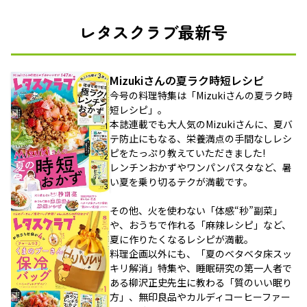
レタスクラブ最新号
Mizukiさんの夏ラク時短レシピ
今号の料理特集は「Mizukiさんの夏ラク時
短レシピ」。
本誌連載でも大人気のMizukiさんに、夏バ
テ防止にもなる、栄養満点の手間なしレシ
ピをたっぷり教えていただきました!
レンチンおかずやワンパンパスタなど、暑
い夏を乗り切るテクが満載です。
その他、火を使わない「体感“秒”副菜」
や、おうちで作れる「麻辣レシピ」など、
夏に作りたくなるレシピが満載。
料理企画以外にも、「夏のベタベタ床スッ
キリ解消」特集や、睡眠研究の第一人者で
ある柳沢正史先生に教わる「質のいい眠り
方」、無印良品やカルディコーヒーファー