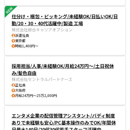
NEW
仕分け・梱包・ピッキング/未経験OK/日払いOK/日
勤/20・30・40代活躍中/製造 工場
株式会社綜合キャリアオプション
派遣社員
東京都
時給1,400円～
採用担当/人事/未経験OK/月給24万円～/土日祝休
み/髪色自由
株式会社セントラルパートナーズ
正社員
大阪府
月給24万円～25万2,000円
エンタメ企業の配信管理アシスタント/バディ制度
ありで未経験も安心/PC基本操作のみでOK/年間休
日最大140日/20代30代若手スタッフ活躍中