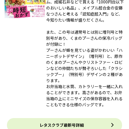
ム、成城石井などで買える「1000円台以下
のおいしい名品」、メイプル超合金の安藤
なつさんと考える「認知症超入門」など、
今知りたい情報が盛りだくさん。
また、この号は通常号とは別に増刊号と特
別号があり、くまのプーさんの保冷バッグ
が付録に！
プーさんが蜂を見ている姿がかわいい「ハ
ニーポットデザイン」（増刊号）と、原作
のくまのプーさんやクリストファー・ロビ
ンなどの仲間たちが勢ぞろいした「クラシ
ックプー」（特別号）デザインの２種があ
ります。
お弁当箱と水筒、カトラリーを一緒に入れ
ることができます。高さがあるので、お弁
当箱の上にミニサイズの保存容器を入れる
こともできる仕様のバッグです。
レタスクラブ最新号詳細