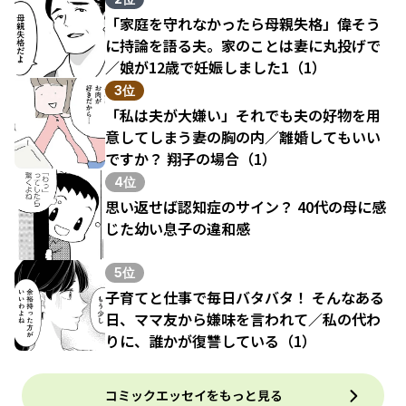
「家庭を守れなかったら母親失格」偉そう
に持論を語る夫。家のことは妻に丸投げで
／娘が12歳で妊娠しました1（1）
3位
「私は夫が大嫌い」それでも夫の好物を用
意してしまう妻の胸の内／離婚してもいい
ですか？ 翔子の場合（1）
4位
思い返せば認知症のサイン？ 40代の母に感
じた幼い息子の違和感
5位
子育てと仕事で毎日バタバタ！ そんなある
日、ママ友から嫌味を言われて／私の代わ
りに、誰かが復讐している（1）
コミックエッセイをもっと見る