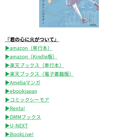
『君の心に火がついて』
▶amazon（単行本）
▶amazon（Kindle版）
▶楽天ブックス（単行本）
▶楽天ブックス（電子書籍版）
▶Amebaマンガ
▶ebookjapan
▶コミックシーモア
▶Renta!
▶DMMブックス
▶U-NEXT
▶BookLive!