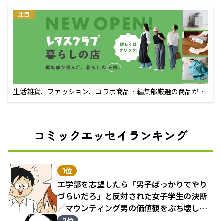
注目
生活雑貨、ファッション、コラボ商品…編集部厳選の商品が買
えるECサイト
コミックエッセイランキング
1位
工学部を志望したら「男子ばっかりでやり
づらいだろ」と反対された女子学生の決断
／マウンティング男の価値観をぶち壊した
結果（1）
2位