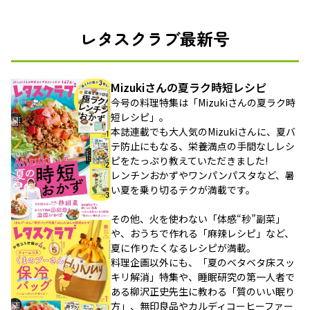
レタスクラブ最新号
Mizukiさんの夏ラク時短レシピ
今号の料理特集は「Mizukiさんの夏ラク時
短レシピ」。
本誌連載でも大人気のMizukiさんに、夏バ
テ防止にもなる、栄養満点の手間なしレシ
ピをたっぷり教えていただきました!
レンチンおかずやワンパンパスタなど、暑
い夏を乗り切るテクが満載です。
その他、火を使わない「体感“秒”副菜」
や、おうちで作れる「麻辣レシピ」など、
夏に作りたくなるレシピが満載。
料理企画以外にも、「夏のベタベタ床スッ
キリ解消」特集や、睡眠研究の第一人者で
ある柳沢正史先生に教わる「質のいい眠り
方」、無印良品やカルディコーヒーファー