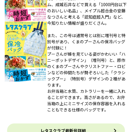
ム、成城石井などで買える「1000円台以下
のおいしい名品」、メイプル超合金の安藤
なつさんと考える「認知症超入門」など、
今知りたい情報が盛りだくさん。
また、この号は通常号とは別に増刊号と特
別号があり、くまのプーさんの保冷バッグ
が付録に！
プーさんが蜂を見ている姿がかわいい「ハ
ニーポットデザイン」（増刊号）と、原作
のくまのプーさんやクリストファー・ロビ
ンなどの仲間たちが勢ぞろいした「クラシ
ックプー」（特別号）デザインの２種があ
ります。
お弁当箱と水筒、カトラリーを一緒に入れ
ることができます。高さがあるので、お弁
当箱の上にミニサイズの保存容器を入れる
こともできる仕様のバッグです。
レタスクラブ最新号詳細