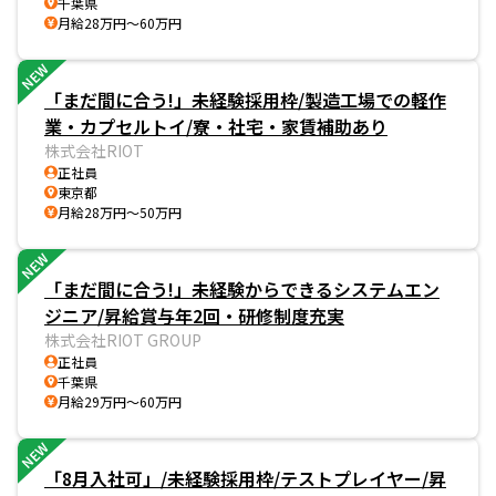
千葉県
月給28万円～60万円
NEW
「まだ間に合う!」未経験採用枠/製造工場での軽作
業・カプセルトイ/寮・社宅・家賃補助あり
株式会社RIOT
正社員
東京都
月給28万円～50万円
NEW
「まだ間に合う!」未経験からできるシステムエン
ジニア/昇給賞与年2回・研修制度充実
株式会社RIOT GROUP
正社員
千葉県
月給29万円～60万円
NEW
「8月入社可」/未経験採用枠/テストプレイヤー/昇