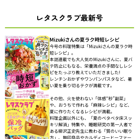
レタスクラブ最新号
Mizukiさんの夏ラク時短レシピ
今号の料理特集は「Mizukiさんの夏ラク時
短レシピ」。
本誌連載でも大人気のMizukiさんに、夏バ
テ防止にもなる、栄養満点の手間なしレシ
ピをたっぷり教えていただきました!
レンチンおかずやワンパンパスタなど、暑
い夏を乗り切るテクが満載です。
その他、火を使わない「体感“秒”副菜」
や、おうちで作れる「麻辣レシピ」など、
夏に作りたくなるレシピが満載。
料理企画以外にも、「夏のベタベタ床スッ
キリ解消」特集や、睡眠研究の第一人者で
ある柳沢正史先生に教わる「質のいい眠り
方」、無印良品やカルディコーヒーファー