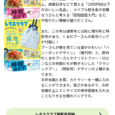
ム、成城石井などで買える「1000円台以下
のおいしい名品」、メイプル超合金の安藤
なつさんと考える「認知症超入門」など、
今知りたい情報が盛りだくさん。
また、この号は通常号とは別に増刊号と特
別号があり、くまのプーさんの保冷バッグ
が付録に！
プーさんが蜂を見ている姿がかわいい「ハ
ニーポットデザイン」（増刊号）と、原作
のくまのプーさんやクリストファー・ロビ
ンなどの仲間たちが勢ぞろいした「クラシ
ックプー」（特別号）デザインの２種があ
ります。
お弁当箱と水筒、カトラリーを一緒に入れ
ることができます。高さがあるので、お弁
当箱の上にミニサイズの保存容器を入れる
こともできる仕様のバッグです。
レタスクラブ最新号詳細