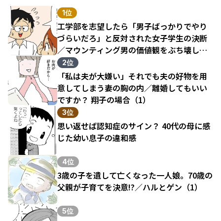
1位
工学部を志望したら「男子ばっかりでやり
づらいだろ」と反対された女子学生の決断
／マウンティング男の価値観をぶち壊した
結果（1）
2位
「私は夫が大嫌い」それでも夫の好物を用
意してしまう妻の胸の内／離婚してもいい
ですか？ 翔子の場合（1）
3位
思い返せば認知症のサイン？ 40代の母に感
じた幼い息子の違和感
4位
3歳の子を遺して亡くなった一人娘。70歳の
父親が子育てを決意!?／ハルとゲン（1）
5位