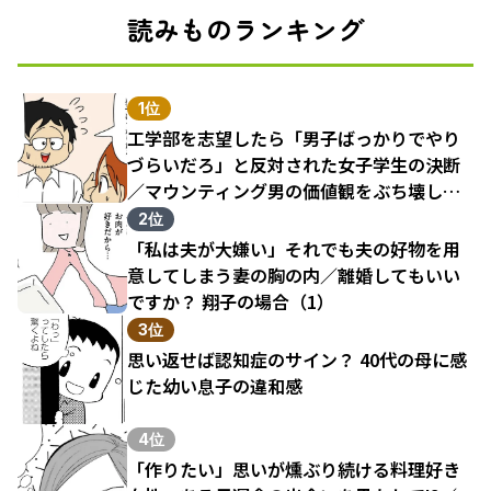
読みものランキング
1位
工学部を志望したら「男子ばっかりでやり
づらいだろ」と反対された女子学生の決断
／マウンティング男の価値観をぶち壊した
結果（1）
2位
「私は夫が大嫌い」それでも夫の好物を用
意してしまう妻の胸の内／離婚してもいい
ですか？ 翔子の場合（1）
3位
思い返せば認知症のサイン？ 40代の母に感
じた幼い息子の違和感
4位
「作りたい」思いが燻ぶり続ける料理好き