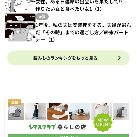
女性。ある日運命の出会いを果たして!?／
作りたい女と食べたい女1（1）
5位
1年後、私の夫は安楽死をする。夫婦が選ん
だ「その時」までの過ごし方／終末パート
ナー（1）
読みものランキングをもっと見る
注目