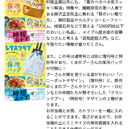
料理企画以外にも、「夏のベタベタ床スッ
キリ解消」特集や、睡眠研究の第一人者で
ある柳沢正史先生に教わる「質のいい眠り
方」、無印良品やカルディコーヒーファー
ム、成城石井などで買える「1000円台以下
のおいしい名品」、メイプル超合金の安藤
なつさんと考える「認知症超入門」など、
今知りたい情報が盛りだくさん。
また、この号は通常号とは別に増刊号と特
別号があり、くまのプーさんの保冷バッグ
が付録に！
プーさんが蜂を見ている姿がかわいい「ハ
ニーポットデザイン」（増刊号）と、原作
のくまのプーさんやクリストファー・ロビ
ンなどの仲間たちが勢ぞろいした「クラシ
ックプー」（特別号）デザインの２種があ
ります。
お弁当箱と水筒、カトラリーを一緒に入れ
ることができます。高さがあるので、お弁
当箱の上にミニサイズの保存容器を入れる
こともできる仕様のバッグです。