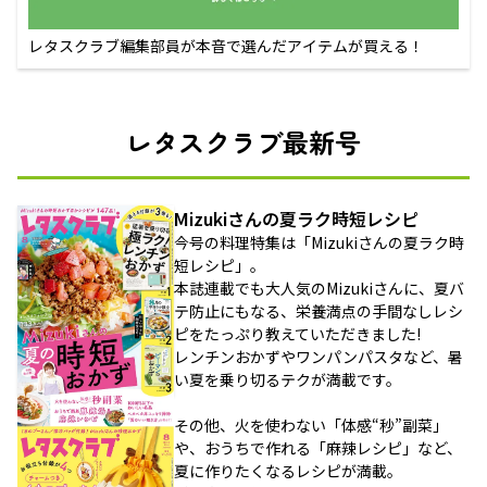
レタスクラブ編集部員が本音で選んだアイテムが買える！
レタスクラブ最新号
Mizukiさんの夏ラク時短レシピ
今号の料理特集は「Mizukiさんの夏ラク時
短レシピ」。
本誌連載でも大人気のMizukiさんに、夏バ
テ防止にもなる、栄養満点の手間なしレシ
ピをたっぷり教えていただきました!
レンチンおかずやワンパンパスタなど、暑
い夏を乗り切るテクが満載です。
その他、火を使わない「体感“秒”副菜」
や、おうちで作れる「麻辣レシピ」など、
夏に作りたくなるレシピが満載。