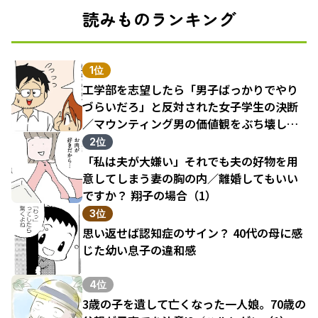
読みものランキング
1位
工学部を志望したら「男子ばっかりでやり
づらいだろ」と反対された女子学生の決断
／マウンティング男の価値観をぶち壊した
結果（1）
2位
「私は夫が大嫌い」それでも夫の好物を用
意してしまう妻の胸の内／離婚してもいい
ですか？ 翔子の場合（1）
3位
思い返せば認知症のサイン？ 40代の母に感
じた幼い息子の違和感
4位
3歳の子を遺して亡くなった一人娘。70歳の