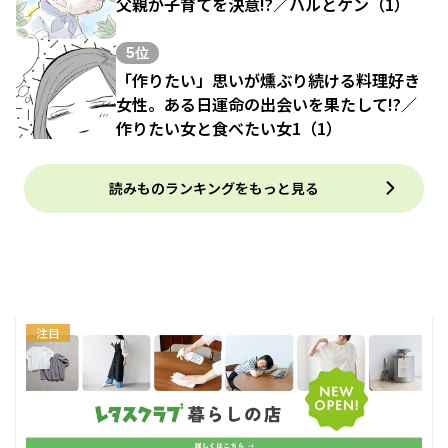
父親が子育てを決意!?／ハルとゲン（1）
5位
「作りたい」思いが燻ぶり続ける料理好き
女性。ある日運命の出会いを果たして!?／
作りたい女と食べたい女1（1）
読みものランキングをもっと見る
注目