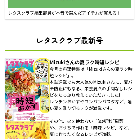
レタスクラブ編集部員が本音で選んだアイテムが買える！
レタスクラブ最新号
Mizukiさんの夏ラク時短レシピ
今号の料理特集は「Mizukiさんの夏ラク時
短レシピ」。
本誌連載でも大人気のMizukiさんに、夏バ
テ防止にもなる、栄養満点の手間なしレシ
ピをたっぷり教えていただきました!
レンチンおかずやワンパンパスタなど、暑
い夏を乗り切るテクが満載です。
その他、火を使わない「体感“秒”副菜」
や、おうちで作れる「麻辣レシピ」など、
夏に作りたくなるレシピが満載。