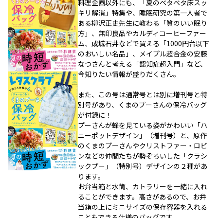
料理企画以外にも、「夏のベタベタ床スッ
キリ解消」特集や、睡眠研究の第一人者で
ある柳沢正史先生に教わる「質のいい眠り
方」、無印良品やカルディコーヒーファー
ム、成城石井などで買える「1000円台以下
のおいしい名品」、メイプル超合金の安藤
なつさんと考える「認知症超入門」など、
今知りたい情報が盛りだくさん。
また、この号は通常号とは別に増刊号と特
別号があり、くまのプーさんの保冷バッグ
が付録に！
プーさんが蜂を見ている姿がかわいい「ハ
ニーポットデザイン」（増刊号）と、原作
のくまのプーさんやクリストファー・ロビ
ンなどの仲間たちが勢ぞろいした「クラシ
ックプー」（特別号）デザインの２種があ
ります。
お弁当箱と水筒、カトラリーを一緒に入れ
ることができます。高さがあるので、お弁
当箱の上にミニサイズの保存容器を入れる
こともできる仕様のバッグです。