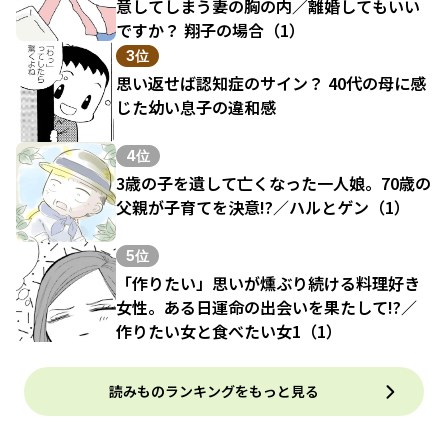
意してしまう妻の胸の内／離婚してもいい
ですか？ 翔子の場合（1）
3位
思い返せば認知症のサイン？ 40代の母に感
じた幼い息子の違和感
4位
3歳の子を遺して亡くなった一人娘。70歳の
父親が子育てを決意!?／ハルとゲン（1）
5位
「作りたい」思いが燻ぶり続ける料理好き
女性。ある日運命の出会いを果たして!?／
作りたい女と食べたい女1（1）
読みものランキングをもっと見る