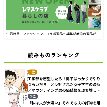
生活雑貨、ファッション、コラボ商品…編集部厳選の商品が買
えるECサイト
読みものランキング
1位
工学部を志望したら「男子ばっかりでやり
づらいだろ」と反対された女子学生の決断
／マウンティング男の価値観をぶち壊した
結果（1）
2位
「私は夫が大嫌い」それでも夫の好物を用