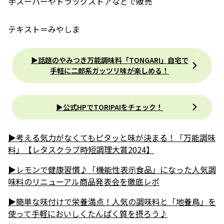
手スーパーやドラッグストアなどで販売
テキスト＝みやしま
▶︎話題のやみつき万能調味料「TONGARI」自宅で
手軽に二郎系ガッツリ味が楽しめる！
▶︎公式HPでTORIPAIをチェック！
▶︎考える気力がなくてもピタッと味が決まる！「万能調味
料」【レタスクラブ時短調理大賞2024】
▶︎レモンで健康習慣♪「機能性表示食品」になった人気調
味料のリニューアル商品発表会を徹底レポ
▶︎簡単な味付けで栄養満点！人気の調味料と「地養鳥」を
使って手軽においしくたんぱく質を摂ろう♪