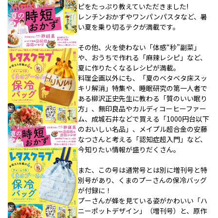
ピをたっぷり教えていただきました!
レンチンおかずやワンパンパスタなど、暑
い夏を乗り切るテクが満載です。
その他、火を使わない「体感“秒”副菜」
や、おうちで作れる「麻辣レシピ」など、
夏に作りたくなるレシピが満載。
料理企画以外にも、「夏のベタベタ床スッ
キリ解消」特集や、睡眠研究の第一人者で
ある柳沢正史先生に教わる「質のいい眠り
方」、無印良品やカルディコーヒーファー
ム、成城石井などで買える「1000円台以下
のおいしい名品」、メイプル超合金の安藤
なつさんと考える「認知症超入門」など、
今知りたい情報が盛りだくさん。
また、この号は通常号とは別に増刊号と特
別号があり、くまのプーさんの保冷バッグ
が付録に！
プーさんが蜂を見ている姿がかわいい「ハ
ニーポットデザイン」（増刊号）と、原作