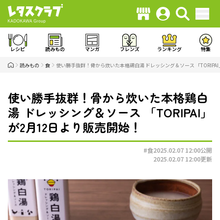
レシピ
読みもの
マンガ
フレンズ
ランキング
特集
読みもの
食
使い勝手抜群！骨から炊いた本格鶏白湯 ドレッシング＆ソース 「TORIPA
使い勝手抜群！骨から炊いた本格鶏白
湯 ドレッシング＆ソース 「TORIPAI」
が2月12日より販売開始！
#食
2025.02.07 12:00
公開
2025.02.07 12:00
更新