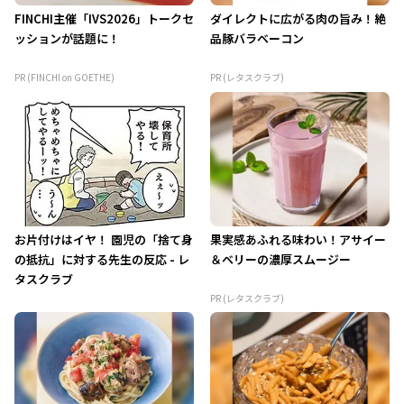
FINCHI主催「IVS2026」トークセ
ダイレクトに広がる肉の旨み！絶
ッションが話題に！
品豚バラベーコン
PR (FINCHI on GOETHE)
PR (レタスクラブ)
お片付けはイヤ！ 園児の「捨て身
果実感あふれる味わい！アサイー
の抵抗」に対する先生の反応 - レ
＆ベリーの濃厚スムージー
タスクラブ
PR (レタスクラブ)