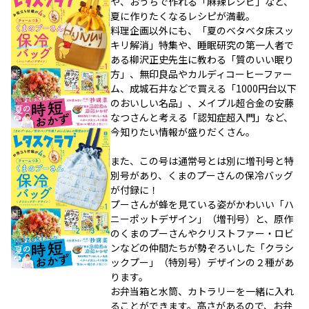
や、おうちで作れる「麻辣レシピ」など、
夏に作りたくなるレシピが満載。
料理企画以外にも、「夏のベタベタ床スッ
キリ解消」特集や、睡眠研究の第一人者で
ある柳沢正史先生に教わる「質のいい眠り
方」、無印良品やカルディコーヒーファー
ム、成城石井などで買える「1000円台以下
のおいしい名品」、メイプル超合金の安藤
なつさんと考える「認知症超入門」など、
今知りたい情報が盛りだくさん。
また、この号は通常号とは別に増刊号と特
別号があり、くまのプーさんの保冷バッグ
が付録に！
プーさんが蜂を見ている姿がかわいい「ハ
ニーポットデザイン」（増刊号）と、原作
のくまのプーさんやクリストファー・ロビ
ンなどの仲間たちが勢ぞろいした「クラシ
ックプー」（特別号）デザインの２種があ
ります。
お弁当箱と水筒、カトラリーを一緒に入れ
ることができます。高さがあるので、お弁