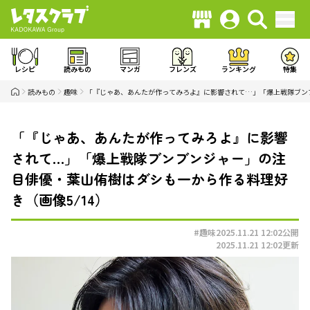
レシピ
読みもの
マンガ
フレンズ
ランキング
特集
読みもの
趣味
「『じゃあ、あんたが作ってみろよ』に影響されて…」「爆上戦隊ブン
「『じゃあ、あんたが作ってみろよ』に影響
されて…」「爆上戦隊ブンブンジャー」の注
目俳優・葉山侑樹はダシも一から作る料理好
き（画像5/14）
#趣味
2025.11.21 12:02
公開
2025.11.21 12:02
更新