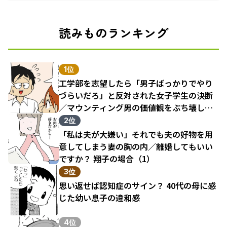
読みものランキング
1位
工学部を志望したら「男子ばっかりでやり
づらいだろ」と反対された女子学生の決断
／マウンティング男の価値観をぶち壊した
結果（1）
2位
「私は夫が大嫌い」それでも夫の好物を用
意してしまう妻の胸の内／離婚してもいい
ですか？ 翔子の場合（1）
3位
思い返せば認知症のサイン？ 40代の母に感
じた幼い息子の違和感
4位