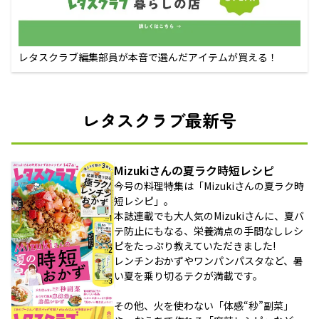
レタスクラブ編集部員が本音で選んだアイテムが買える！
レタスクラブ最新号
Mizukiさんの夏ラク時短レシピ
今号の料理特集は「Mizukiさんの夏ラク時
短レシピ」。
本誌連載でも大人気のMizukiさんに、夏バ
テ防止にもなる、栄養満点の手間なしレシ
ピをたっぷり教えていただきました!
レンチンおかずやワンパンパスタなど、暑
い夏を乗り切るテクが満載です。
その他、火を使わない「体感“秒”副菜」