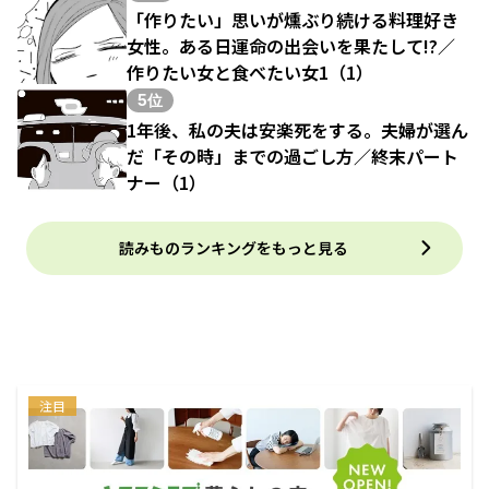
「作りたい」思いが燻ぶり続ける料理好き
女性。ある日運命の出会いを果たして!?／
作りたい女と食べたい女1（1）
5位
1年後、私の夫は安楽死をする。夫婦が選ん
だ「その時」までの過ごし方／終末パート
ナー（1）
読みものランキングをもっと見る
注目