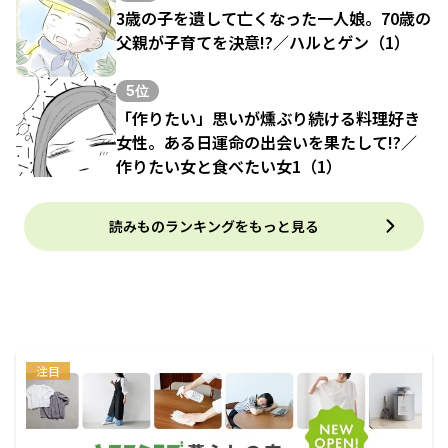
3歳の子を遺して亡くなった一人娘。70歳の
父親が子育てを決意!?／ハルとゲン（1）
5位
「作りたい」思いが燻ぶり続ける料理好き
女性。ある日運命の出会いを果たして!?／
作りたい女と食べたい女1（1）
読みものランキングをもっと見る
注目