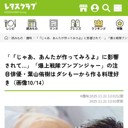
レシピ
読みもの
マンガ
フレンズ
ランキング
特集
読みもの
趣味
「『じゃあ、あんたが作ってみろよ』に影響されて…」「爆上戦隊ブン
「『じゃあ、あんたが作ってみろよ』に影響
されて…」「爆上戦隊ブンブンジャー」の注
目俳優・葉山侑樹はダシも一から作る料理好
き（画像10/14）
#趣味
2025.11.21 12:02
公開
2025.11.21 12:02
更新