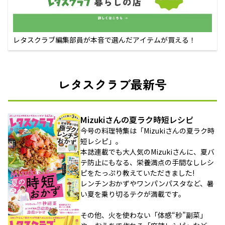
レタスクラブ編集部員が本音で選んだアイテムが買える！
レタスクラブ最新号
Mizukiさんの夏ラク時短レシピ
今号の料理特集は「Mizukiさんの夏ラク時
短レシピ」。
本誌連載でも大人気のMizukiさんに、夏バ
テ防止にもなる、栄養満点の手間なしレシ
ピをたっぷり教えていただきました!
レンチンおかずやワンパンパスタなど、暑
い夏を乗り切るテクが満載です。
その他、火を使わない「体感“秒”副菜」