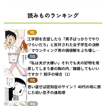
読みものランキング
1位
工学部を志望したら「男子ばっかりでやり
づらいだろ」と反対された女子学生の決断
／マウンティング男の価値観をぶち壊した
結果（1）
2位
「私は夫が大嫌い」それでも夫の好物を用
意してしまう妻の胸の内／離婚してもいい
ですか？ 翔子の場合（1）
3位
思い返せば認知症のサイン？ 40代の母に感
じた幼い息子の違和感
4位