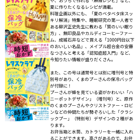
や、おうちで作れる「麻辣レシピ」など、
夏に作りたくなるレシピが満載。
料理企画以外にも、「夏のベタベタ床スッ
キリ解消」特集や、睡眠研究の第一人者で
ある柳沢正史先生に教わる「質のいい眠り
方」、無印良品やカルディコーヒーファー
ム、成城石井などで買える「1000円台以下
のおいしい名品」、メイプル超合金の安藤
なつさんと考える「認知症超入門」など、
今知りたい情報が盛りだくさん。
また、この号は通常号とは別に増刊号と特
別号があり、くまのプーさんの保冷バッグ
が付録に！
プーさんが蜂を見ている姿がかわいい「ハ
ニーポットデザイン」（増刊号）と、原作
のくまのプーさんやクリストファー・ロビ
ンなどの仲間たちが勢ぞろいした「クラシ
ックプー」（特別号）デザインの２種があ
ります。
お弁当箱と水筒、カトラリーを一緒に入れ
ることができます。高さがあるので、お弁