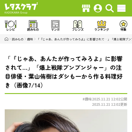
レシピ
読みもの
マンガ
フレンズ
ランキング
特集
読みもの
趣味
「『じゃあ、あんたが作ってみろよ』に影響されて…」「爆上戦隊ブン
「『じゃあ、あんたが作ってみろよ』に影響
されて…」「爆上戦隊ブンブンジャー」の注
目俳優・葉山侑樹はダシも一から作る料理好
き（画像7/14）
#趣味
2025.11.21 12:02
公開
2025.11.21 12:02
更新