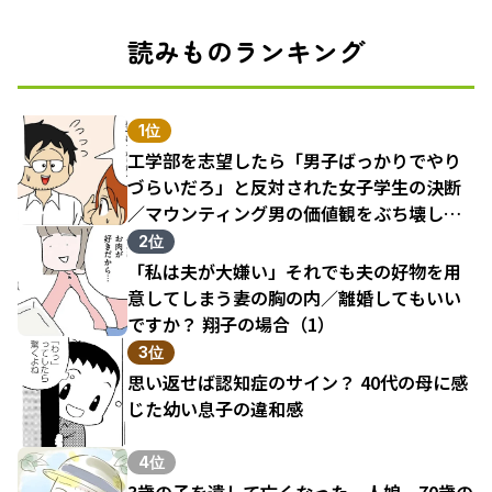
読みものランキング
1位
工学部を志望したら「男子ばっかりでやり
づらいだろ」と反対された女子学生の決断
／マウンティング男の価値観をぶち壊した
結果（1）
2位
「私は夫が大嫌い」それでも夫の好物を用
意してしまう妻の胸の内／離婚してもいい
ですか？ 翔子の場合（1）
3位
思い返せば認知症のサイン？ 40代の母に感
じた幼い息子の違和感
4位
3歳の子を遺して亡くなった一人娘。70歳の