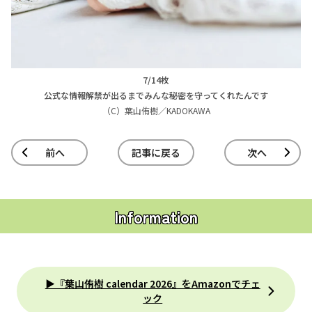
7/14枚
公式な情報解禁が出るまでみんな秘密を守ってくれたんです
（C）葉山侑樹／KADOKAWA
前へ
記事に戻る
次へ
Information
▶『葉山侑樹 calendar 2026』をAmazonでチェ
ック