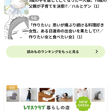
父親が子育てを決意!?／ハルとゲン（1）
5位
「作りたい」思いが燻ぶり続ける料理好き
女性。ある日運命の出会いを果たして!?／
作りたい女と食べたい女1（1）
読みものランキングをもっと見る
注目