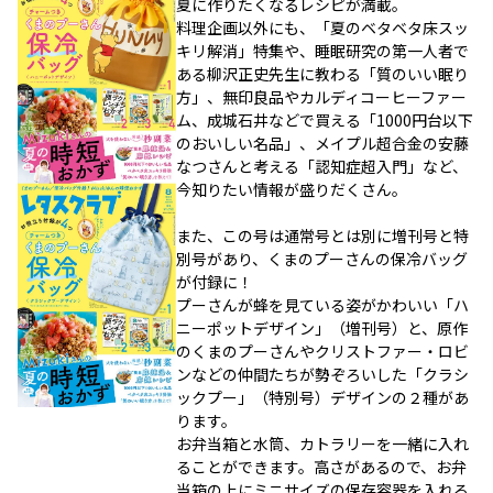
夏に作りたくなるレシピが満載。
料理企画以外にも、「夏のベタベタ床スッ
キリ解消」特集や、睡眠研究の第一人者で
ある柳沢正史先生に教わる「質のいい眠り
方」、無印良品やカルディコーヒーファー
ム、成城石井などで買える「1000円台以下
のおいしい名品」、メイプル超合金の安藤
なつさんと考える「認知症超入門」など、
今知りたい情報が盛りだくさん。
また、この号は通常号とは別に増刊号と特
別号があり、くまのプーさんの保冷バッグ
が付録に！
プーさんが蜂を見ている姿がかわいい「ハ
ニーポットデザイン」（増刊号）と、原作
のくまのプーさんやクリストファー・ロビ
ンなどの仲間たちが勢ぞろいした「クラシ
ックプー」（特別号）デザインの２種があ
ります。
お弁当箱と水筒、カトラリーを一緒に入れ
ることができます。高さがあるので、お弁
当箱の上にミニサイズの保存容器を入れる