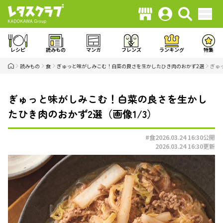
レシピ
読みもの
マンガ
フレンズ
ランキング
特集
読みもの
食
ぎゅっと味がしみこむ！白菜の良さを生かしたひき肉のおかず2選
ぎゅ
ぎゅっと味がしみこむ！白菜の良さを生かし
たひき肉のおかず2選（画像1/3）
#食
2026.03.24 16:30
公開
2026.03.24 16:30
更新