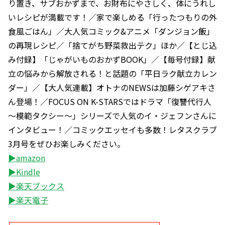
り置き、サブおかずまで、お財布にやさしく、体にうれし
いレシピが満載です！／家で楽しめる「行ったつもりの外
食風ごはん」／大人気コミック&アニメ「ダンジョン飯」
の再現レシピ／「捨てがち野菜救出テク」ほか／【とじ込
み付録】「じゃがいものおかずBOOK」／【毎号付録】献
立の悩みから解放される！と話題の「平日ラク献立カレン
ダー」／【大人気連載】オトナのNEWSは加藤シゲアキさ
ん登場！／FOCUS ON K-STARSではドラマ「復讐代行人
～模範タクシー～」シリーズで人気のイ・ジェフンさんに
インタビュー！／コミックエッセイも多数！レタスクラブ
3月号をぜひお楽しみください。
▶amazon
▶Kindle
▶楽天ブックス
▶楽天電子