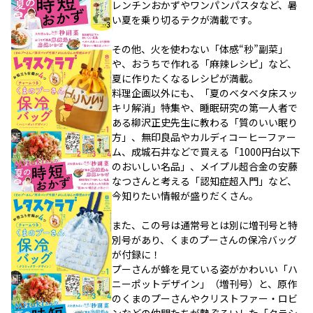
レンチンおかずやワンパンパスタなど、暑
い夏を乗り切るテクが満載です。
その他、火を使わない「体感“秒”副菜」
や、おうちで作れる「麻辣レシピ」など、
夏に作りたくなるレシピが満載。
料理企画以外にも、「夏のベタベタ床スッ
キリ解消」特集や、睡眠研究の第一人者で
ある柳沢正史先生に教わる「質のいい眠り
方」、無印良品やカルディコーヒーファー
ム、成城石井などで買える「1000円台以下
のおいしい名品」、メイプル超合金の安藤
なつさんと考える「認知症超入門」など、
今知りたい情報が盛りだくさん。
また、この号は通常号とは別に増刊号と特
別号があり、くまのプーさんの保冷バッグ
が付録に！
プーさんが蜂を見ている姿がかわいい「ハ
ニーポットデザイン」（増刊号）と、原作
のくまのプーさんやクリストファー・ロビ
ンなどの仲間たちが勢ぞろいした「クラシ