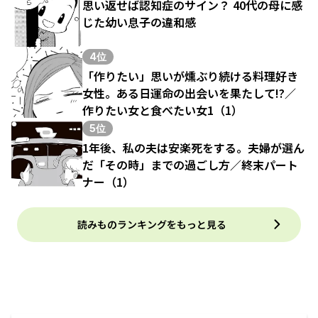
思い返せば認知症のサイン？ 40代の母に感
じた幼い息子の違和感
4位
「作りたい」思いが燻ぶり続ける料理好き
女性。ある日運命の出会いを果たして!?／
作りたい女と食べたい女1（1）
5位
1年後、私の夫は安楽死をする。夫婦が選ん
だ「その時」までの過ごし方／終末パート
ナー（1）
読みものランキングをもっと見る