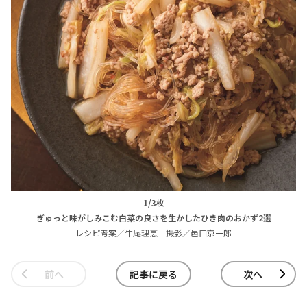
1/3枚
ぎゅっと味がしみこむ白菜の良さを生かしたひき肉のおかず2選
レシピ考案／牛尾理恵 撮影／邑口京一郎
前へ
記事に戻る
次へ