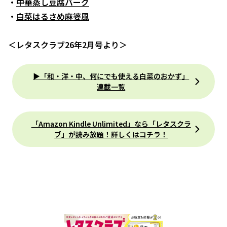
・
中華蒸し豆腐バーグ
・
白菜はるさめ麻婆風
＜レタスクラブ26年2月号より＞
▶「和・洋・中、何にでも使える白菜のおかず」
連載一覧
「Amazon Kindle Unlimited」なら「レタスクラ
ブ」が読み放題！詳しくはコチラ！