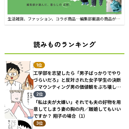
生活雑貨、ファッション、コラボ商品…編集部厳選の商品が買
えるECサイト
読みものランキング
1位
工学部を志望したら「男子ばっかりでやり
づらいだろ」と反対された女子学生の決断
／マウンティング男の価値観をぶち壊した
結果（1）
2位
「私は夫が大嫌い」それでも夫の好物を用
意してしまう妻の胸の内／離婚してもいい
ですか？ 翔子の場合（1）
3位