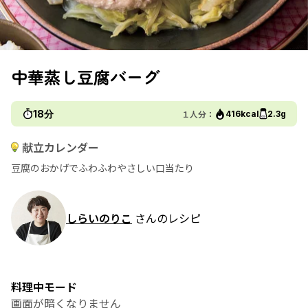
中華蒸し豆腐バーグ
18分
１人分：
416kcal
2.3g
献立カレンダー
豆腐のおかげでふわふわやさしい口当たり
しらいのりこ
さんのレシピ
料理中モード
画面が暗くなりません