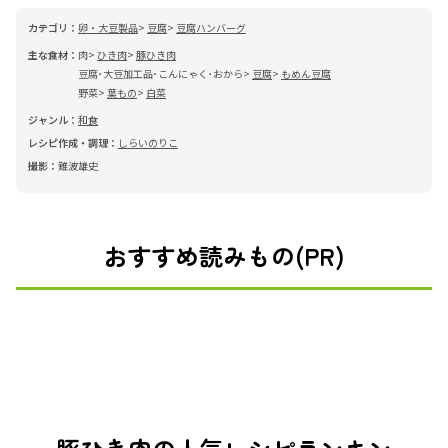
カテゴリ：
卵・大豆製品
豆腐
豆腐ハンバーグ
主な食材：
肉
ひき肉
豚ひき肉
豆腐･大豆加工品･こんにゃく･おから
豆腐
もめん豆腐
野菜
葉もの
白菜
ジャンル：
和食
レシピ作成・調理：
しらいのりこ
撮影：
難波雄史
おすすめ読みもの(PR)