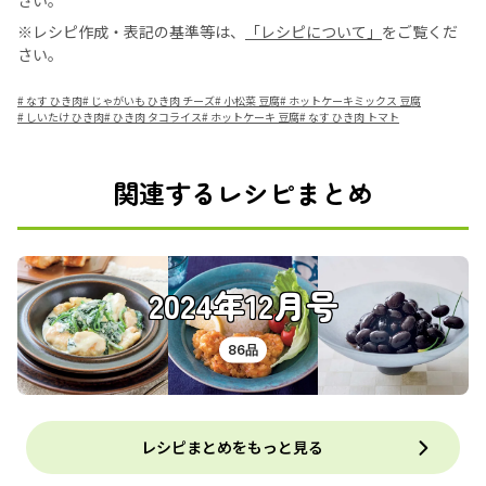
さい。
※レシピ作成・表記の基準等は、
「レシピについて」
をご覧くだ
さい。
#
なす ひき肉
#
じゃがいも ひき肉 チーズ
#
小松菜 豆腐
#
ホットケーキミックス 豆腐
#
しいたけ ひき肉
#
ひき肉 タコライス
#
ホットケーキ 豆腐
#
なす ひき肉 トマト
関連するレシピまとめ
2024年12月号
86品
レシピまとめをもっと見る