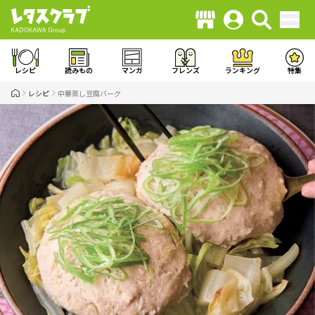
レシピ
読みもの
マンガ
フレンズ
ランキング
特集
レシピ
中華蒸し豆腐バーグ