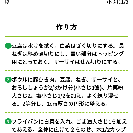
塩
小さじ1/2
作り方
豆腐は水けを拭く。白菜は
ざく切り
にする。長
1
ねぎは
斜め薄切り
にし、青い部分はトッピング
用にとっておく。ザーサイは
せん切り
にする。
ボウル
に豚ひき肉、豆腐、ねぎ、ザーサイと、
2
おろししょうが2/3かけ分(小さじ1強)、片栗粉
大さじ2、塩小さじ1/2を加え、よく練り混ぜ
る。2等分し、2cm厚さの円形に整える。
フライパンに白菜を入れ、ごま油大さじ1を加え
3
てあえる。全体に広げて２をのせ、水1/2カップ