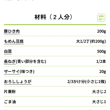
材料（２人分）
豚ひき肉
200g
もめん豆腐
大1/2丁(約200g)
白菜
500g
長ねぎ
(青い部分を含む)
1/2本
ザーサイ
(味つき)
20g
おろししょうが
2/3かけ分(小さじ1強)
片栗粉
大さじ2
ごま油
大さじ1