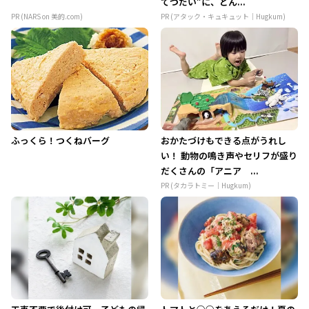
てつだい”に、どん...
PR (NARS on 美的.com)
PR (アタック・キュキュット｜Hugkum)
ふっくら！つくねバーグ
おかたづけもできる点がうれし
い！ 動物の鳴き声やセリフが盛り
だくさんの「アニア ...
PR (タカラトミー｜Hugkum)