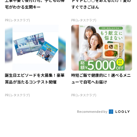
工事不要で後付け可。子どもの帰
トマトと○○をあえるだけ！夏の
宅がわかる玄関キー
すぐできごはん
PR (レタスクラブ)
PR (レタスクラブ)
誕生日エピソードを大募集！豪華
時短ご飯で健康的に！選べるメニ
賞品が当たるコンテスト開催
ューで自宅へお届け
PR (レタスクラブ)
PR (レタスクラブ)
Recommended by