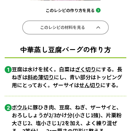
このレシピの作り方を見る
このレシピの材料を見る
中華蒸し豆腐バーグの作り方
豆腐は水けを拭く。白菜は
ざく切り
にする。長
1
ねぎは
斜め薄切り
にし、青い部分はトッピング
用にとっておく。ザーサイは
せん切り
にする。
ボウル
に豚ひき肉、豆腐、ねぎ、ザーサイと、
2
おろししょうが2/3かけ分(小さじ1強)、片栗粉
大さじ2、塩小さじ1/2を加え、よく練り混ぜ
る。2等分し、2cm厚さの円形に整える。