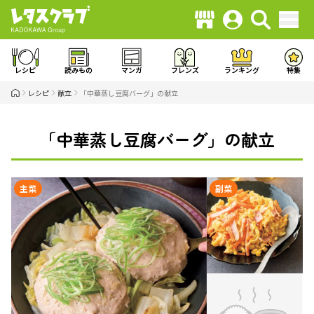
レシピ
読みもの
マンガ
フレンズ
ランキング
特集
レシピ
献立
「中華蒸し豆腐バーグ」の献立
「中華蒸し豆腐バーグ」の献立
主菜
副菜