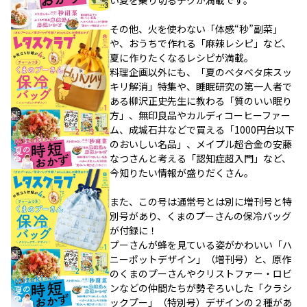
その他、火を使わない「体感“秒”副菜」
や、おうちで作れる「麻辣レシピ」など、
夏に作りたくなるレシピが満載。
料理企画以外にも、「夏のベタベタ床スッ
キリ解消」特集や、睡眠研究の第一人者で
ある柳沢正史先生に教わる「質のいい眠り
方」、無印良品やカルディコーヒーファー
ム、成城石井などで買える「1000円台以下
のおいしい名品」、メイプル超合金の安藤
なつさんと考える「認知症超入門」など、
今知りたい情報が盛りだくさん。
また、この号は通常号とは別に増刊号と特
別号があり、くまのプーさんの保冷バッグ
が付録に！
プーさんが蜂を見ている姿がかわいい「ハ
ニーポットデザイン」（増刊号）と、原作
のくまのプーさんやクリストファー・ロビ
ンなどの仲間たちが勢ぞろいした「クラシ
ックプー」（特別号）デザインの２種があ