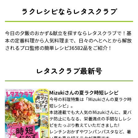
ラクレシピならレタスクラブ
今日の夕飯のおかず&献立を探すならレタスクラブで！基
本の定番料理から人気料理まで、日々のへとへとから解放
されるプロ監修の簡単レシピ36582品をご紹介！
レタスクラブ最新号
Mizukiさんの夏ラク時短レシピ
今号の料理特集は「Mizukiさんの夏ラク時
短レシピ」。
本誌連載でも大人気のMizukiさんに、夏バ
テ防止にもなる、栄養満点の手間なしレシ
ピをたっぷり教えていただきました!
レンチンおかずやワンパンパスタなど、暑
い夏を乗り切るテクが満載です。