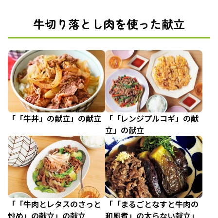
牛切り落とし肉を使った献立
「「牛丼」の献立」の献立
「「レンジプルコギ」の献
立」の献立
「「牛肉とレタスのさっと
「「まるごとなすと牛肉の
炒め」の献立」の献立
和風煮」の太らない献立」