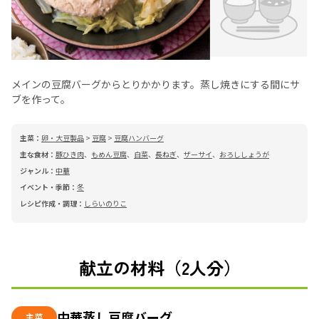
メインの豆腐バーグからとりかかります。蒸し焼きにする間にサ
ブを作って。
主菜：
卵・大豆製品
>
豆腐
>
豆腐ハンバーグ
主な食材：
豚ひき肉
、
もめん豆腐
、
白菜
、
長ねぎ
、
ザーサイ
、
おろししょうが
ジャンル：
中華
イベント・季節：
冬
レシピ作成・調理：
しらいのりこ
献立の材料（2人分）
中華蒸し豆腐バーグ
主菜