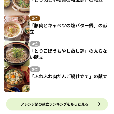
3位
「豚肉とキャベツの塩バター鍋」の献
立
4位
「とりごぼうもやし蒸し鍋」の太らな
い献立
5位
「ふわふわ肉だんご鍋仕立て」の献立
アレンジ鍋の献立ランキングをもっと見る