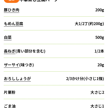
豚ひき肉
200g
もめん豆腐
大1/2丁(約200g)
白菜
500g
長ねぎ
(青い部分を含む)
1/2本
ザーサイ
(味つき)
20g
おろししょうが
2/3かけ分(小さじ1強)
片栗粉
大さじ2
ごま油
大さじ1