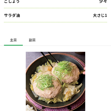
こしょう
少々
サラダ油
大さじ1
主菜
副菜