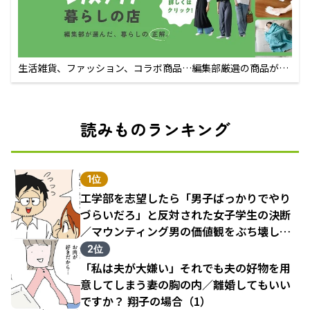
生活雑貨、ファッション、コラボ商品…編集部厳選の商品が買
えるECサイト
読みものランキング
1位
工学部を志望したら「男子ばっかりでやり
づらいだろ」と反対された女子学生の決断
／マウンティング男の価値観をぶち壊した
結果（1）
2位
「私は夫が大嫌い」それでも夫の好物を用
意してしまう妻の胸の内／離婚してもいい
ですか？ 翔子の場合（1）