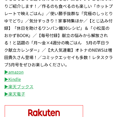
りご紹介します！／作るのも食べるのも楽しい「ホットプ
レートで映えごはん」／使い勝手抜群な「究極のしっとり
ゆでどり」／気分すっきり！家事特集ほか／【とじ込み付
録】「休日を助けるワンパン麺30レシピ」＆「小松菜の
おかずBOOK」／【毎号付録】献立の悩みから解放され
る！と話題の「月～金×4週分の晩ごはん 5月の平日ラ
ク献立カレンダー」／【大人気連載】オトナのNEWSは増
田貴久さん登場！／コミックエッセイも多数！レタスクラ
ブ5月号をぜひお楽しみください。
▶amazon
▶Kindle
▶楽天ブックス
▶楽天電子