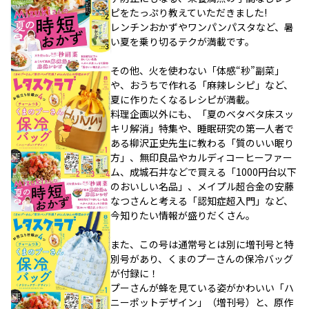
ピをたっぷり教えていただきました!
レンチンおかずやワンパンパスタなど、暑
い夏を乗り切るテクが満載です。
その他、火を使わない「体感“秒”副菜」
や、おうちで作れる「麻辣レシピ」など、
夏に作りたくなるレシピが満載。
料理企画以外にも、「夏のベタベタ床スッ
キリ解消」特集や、睡眠研究の第一人者で
ある柳沢正史先生に教わる「質のいい眠り
方」、無印良品やカルディコーヒーファー
ム、成城石井などで買える「1000円台以下
のおいしい名品」、メイプル超合金の安藤
なつさんと考える「認知症超入門」など、
今知りたい情報が盛りだくさん。
また、この号は通常号とは別に増刊号と特
別号があり、くまのプーさんの保冷バッグ
が付録に！
プーさんが蜂を見ている姿がかわいい「ハ
ニーポットデザイン」（増刊号）と、原作