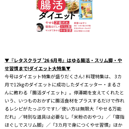
▼『レタスクラブ ’26 6月号』はゆる腸活・スリム脚・や
せ習慣まで!ダイエット大特集▼
今号はダイエット特集が盛りだくさん! 料理特集は、 3カ
月で12kgのダイエットに成功したダイエッター・まるさ
んに教わる「腸活ダイエット」。停滞期を支えてくれたと
いう、いつものおかずに腸活食材をプラスするだけで作れ
るレシピがたっぷりです!／使い方は無限大「やせる万能
だれ」／特別な道具は必要なし「米粉のおやつ」／「寝指
ほぐしでスリム脚」／「3カ月で身につくやせ習慣」ほか