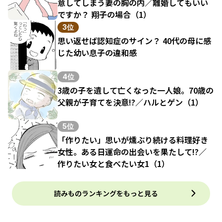
意してしまう妻の胸の内／離婚してもいい
ですか？ 翔子の場合（1）
3位
思い返せば認知症のサイン？ 40代の母に感
じた幼い息子の違和感
4位
3歳の子を遺して亡くなった一人娘。70歳の
父親が子育てを決意!?／ハルとゲン（1）
5位
「作りたい」思いが燻ぶり続ける料理好き
女性。ある日運命の出会いを果たして!?／
作りたい女と食べたい女1（1）
読みものランキングをもっと見る