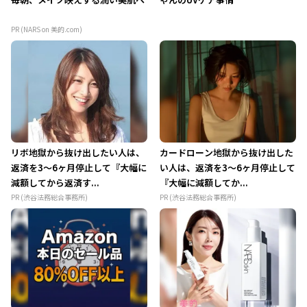
PR (NARS on 美的.com)
リボ地獄から抜け出したい人は、
カードローン地獄から抜け出した
返済を3～6ヶ月停止して『大幅に
い人は、返済を3～6ヶ月停止して
減額してから返済す...
『大幅に減額してか...
PR (渋谷法務総合事務所)
PR (渋谷法務総合事務所)