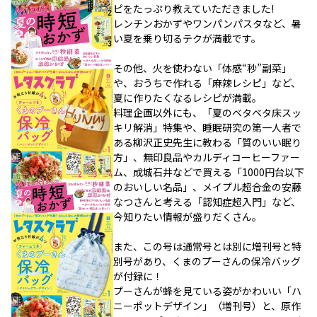
ピをたっぷり教えていただきました!
レンチンおかずやワンパンパスタなど、暑
い夏を乗り切るテクが満載です。
その他、火を使わない「体感“秒”副菜」
や、おうちで作れる「麻辣レシピ」など、
夏に作りたくなるレシピが満載。
料理企画以外にも、「夏のベタベタ床スッ
キリ解消」特集や、睡眠研究の第一人者で
ある柳沢正史先生に教わる「質のいい眠り
方」、無印良品やカルディコーヒーファー
ム、成城石井などで買える「1000円台以下
のおいしい名品」、メイプル超合金の安藤
なつさんと考える「認知症超入門」など、
今知りたい情報が盛りだくさん。
また、この号は通常号とは別に増刊号と特
別号があり、くまのプーさんの保冷バッグ
が付録に！
プーさんが蜂を見ている姿がかわいい「ハ
ニーポットデザイン」（増刊号）と、原作