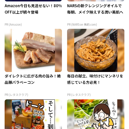
Amazon今日も見逃せない！80%
NARSの新クレンジングオイルで
OFF以上が続々登場
毎朝、メイク映えする潤い美肌へ
PR (Amazon)
PR (NARS on 美的.com)
ダイレクトに広がる肉の旨み！絶
毎日の献立、味付けにマンネリを
品豚バラベーコン
感じている方必見！
PR (レタスクラブ)
PR (レタスクラブ)