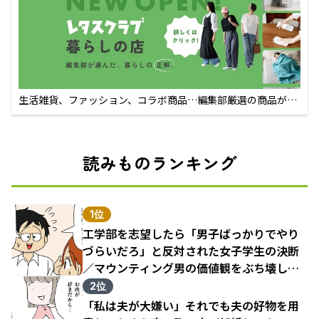
生活雑貨、ファッション、コラボ商品…編集部厳選の商品が買
えるECサイト
読みものランキング
1位
工学部を志望したら「男子ばっかりでやり
づらいだろ」と反対された女子学生の決断
／マウンティング男の価値観をぶち壊した
結果（1）
2位
「私は夫が大嫌い」それでも夫の好物を用