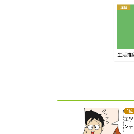
注目
生活雑
1位
工学
ンテ