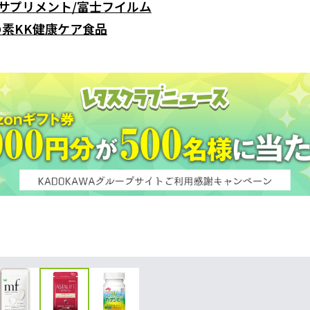
 サプリメント/富士フイルム
の素KK健康ケア食品