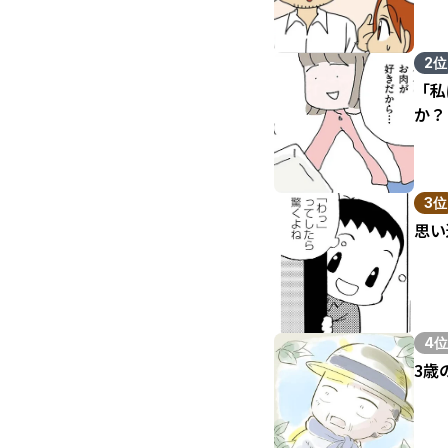
2位
「私
か？
3位
思い
4位
3歳