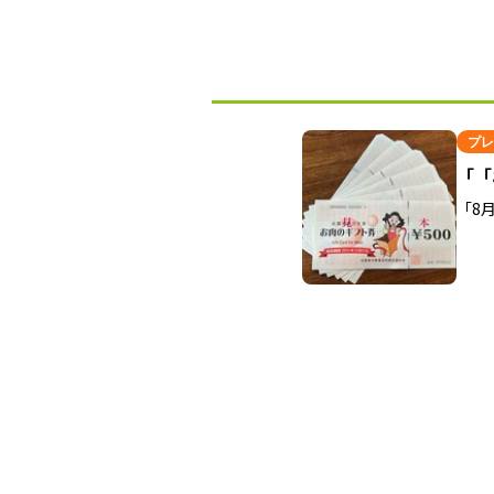
プレ
「「
「8