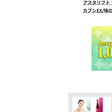
アスタリフト
カプシEX/味