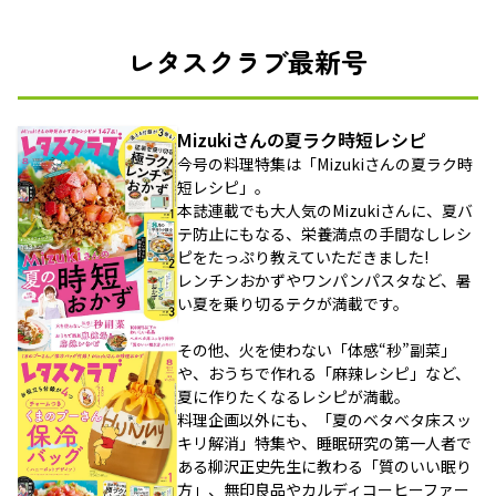
レタスクラブ最新号
Mizukiさんの夏ラク時短レシピ
今号の料理特集は「Mizukiさんの夏ラク時
短レシピ」。
本誌連載でも大人気のMizukiさんに、夏バ
テ防止にもなる、栄養満点の手間なしレシ
ピをたっぷり教えていただきました!
レンチンおかずやワンパンパスタなど、暑
い夏を乗り切るテクが満載です。
その他、火を使わない「体感“秒”副菜」
や、おうちで作れる「麻辣レシピ」など、
夏に作りたくなるレシピが満載。
料理企画以外にも、「夏のベタベタ床スッ
キリ解消」特集や、睡眠研究の第一人者で
ある柳沢正史先生に教わる「質のいい眠り
方」、無印良品やカルディコーヒーファー