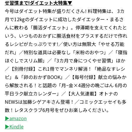
せ習慣まで!ダイエット大特集▼
今号はダイエット特集が盛りだくさん! 料理特集は、 3カ
月で12kgのダイエットに成功したダイエッター・まるさ
んに教わる「腸活ダイエット」。停滞期を支えてくれたと
いう、いつものおかずに腸活食材をプラスするだけで作れ
るレシピがたっぷりです!／使い方は無限大「やせる万能
だれ」／特別な道具は必要なし「米粉のおやつ」／「寝指
ほぐしでスリム脚」／「3カ月で身につくやせ習慣」ほか
／【別冊付録】これ1冊でマンネリ解消！「絶品なすレシ
ピ」＆「卵のおかずBOOK」／【毎号付録】献立の悩みか
ら解放される！と話題の「月~金×4週分の晩ごはん 6月の
平日ラク献立カレンダー」／【大人気連載】オトナの
NEWSは加藤シゲアキさん登場！／コミックエッセイも多
数！レタスクラブ6月号をぜひお楽しみください。
▶amazon
▶Kindle