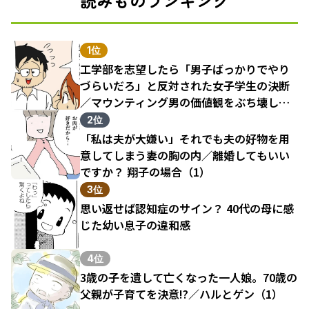
読みものランキング
1位
工学部を志望したら「男子ばっかりでやり
づらいだろ」と反対された女子学生の決断
／マウンティング男の価値観をぶち壊した
結果（1）
2位
「私は夫が大嫌い」それでも夫の好物を用
意してしまう妻の胸の内／離婚してもいい
ですか？ 翔子の場合（1）
3位
思い返せば認知症のサイン？ 40代の母に感
じた幼い息子の違和感
4位
3歳の子を遺して亡くなった一人娘。70歳の
父親が子育てを決意!?／ハルとゲン（1）