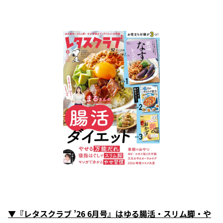
▼『レタスクラブ ’26 6月号』はゆる腸活・スリム脚・や