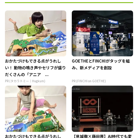
おかたづけもできる点がうれし
GOETHEとFINCHIがタッグを組
い！ 動物の鳴き声やセリフが盛り
み、新メディアを創設
だくさんの「アニア ...
PR (タカラトミー｜Hugkum)
PR (FINCHI on GOETHE)
おかたづけもできる点がうれし
【見城徹×藤田晋】AI時代でも変