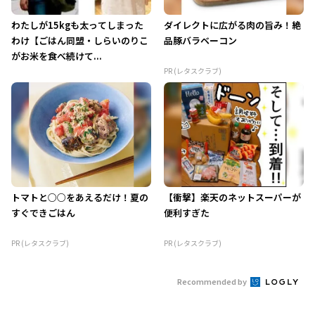
わたしが15kgも太ってしまった
ダイレクトに広がる肉の旨み！絶
わけ【ごはん同盟・しらいのりこ
品豚バラベーコン
がお米を食べ続けて...
PR (レタスクラブ)
トマトと○○をあえるだけ！夏の
【衝撃】楽天のネットスーパーが
すぐできごはん
便利すぎた
PR (レタスクラブ)
PR (レタスクラブ)
Recommended by