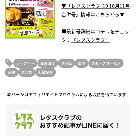
▼「レタスクラブ ’19 10月11月
合併号」情報はこちらから▼
■最新号詳細はコチラをチェッ
ク：
『レタスクラブ』
シーフード
お茶漬け
サバ缶
缶詰
スモークサーモン
蒲鉾
タパス
紅鮭記事
本ページはアフィリエイトプログラムによる収益を得ています