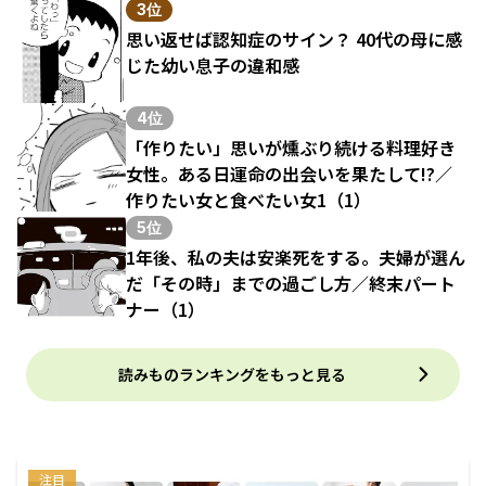
3位
思い返せば認知症のサイン？ 40代の母に感
じた幼い息子の違和感
4位
「作りたい」思いが燻ぶり続ける料理好き
女性。ある日運命の出会いを果たして!?／
作りたい女と食べたい女1（1）
5位
1年後、私の夫は安楽死をする。夫婦が選ん
だ「その時」までの過ごし方／終末パート
ナー（1）
読みものランキングをもっと見る
注目