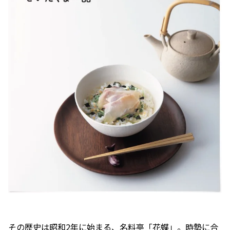
その歴史は昭和2年に始まる、名料亭「花蝶」。時勢に合