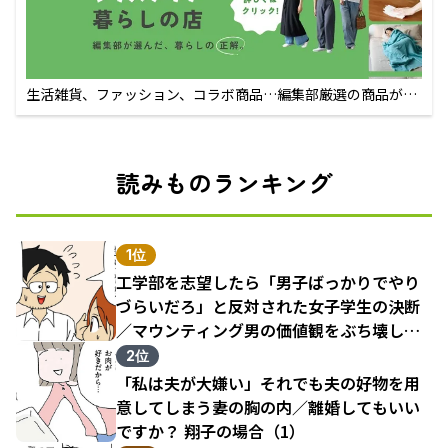
生活雑貨、ファッション、コラボ商品…編集部厳選の商品が買
えるECサイト
読みものランキング
1位
工学部を志望したら「男子ばっかりでやり
づらいだろ」と反対された女子学生の決断
／マウンティング男の価値観をぶち壊した
結果（1）
2位
「私は夫が大嫌い」それでも夫の好物を用
意してしまう妻の胸の内／離婚してもいい
ですか？ 翔子の場合（1）