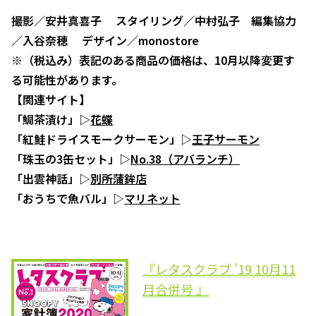
撮影／安井真喜子 スタイリング／中村弘子 編集協力
／入谷奈穂 デザイン／monostore
※（税込み）表記のある商品の価格は、10月以降変更す
る可能性があります。
【関連サイト】
「鯛茶漬け」▷
花蝶
「紅鮭ドライスモークサーモン」▷
王子サーモン
「珠玉の3缶セット」▷
No.38（アバランチ）
「出雲神話」▷
別所蒲鉾店
「おうちで魚バル」▷
マリネット
『レタスクラブ ’19 10月11
月合併号 』