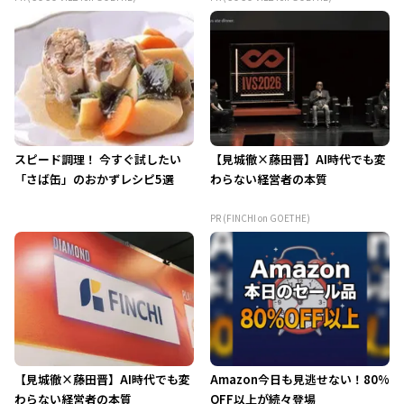
スピード調理！ 今すぐ試したい
【見城徹×藤田晋】AI時代でも変
「さば缶」のおかずレシピ5選
わらない経営者の本質
PR (FINCHI on GOETHE)
【見城徹×藤田晋】AI時代でも変
Amazon今日も見逃せない！80%
わらない経営者の本質
OFF以上が続々登場