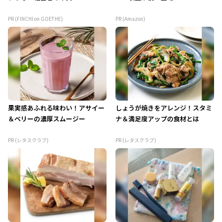
PR (FINCHI on GOETHE)
PR (Amazon)
果実感あふれる味わい！アサイー
しょうが焼きをアレンジ！スタミ
＆ベリーの濃厚スムージー
ナ＆満足度アップの食材とは
PR (レタスクラブ)
PR (レタスクラブ)