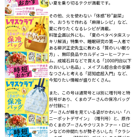
い夏を乗り切るテクが満載です。
その他、火を使わない「体感“秒”副菜」
や、おうちで作れる「麻辣レシピ」など、
夏に作りたくなるレシピが満載。
料理企画以外にも、「夏のベタベタ床スッ
キリ解消」特集や、睡眠研究の第一人者で
ある柳沢正史先生に教わる「質のいい眠り
方」、無印良品やカルディコーヒーファー
ム、成城石井などで買える「1000円台以下
のおいしい名品」、メイプル超合金の安藤
なつさんと考える「認知症超入門」など、
今知りたい情報が盛りだくさん。
また、この号は通常号とは別に増刊号と特
別号があり、くまのプーさんの保冷バッグ
が付録に！
プーさんが蜂を見ている姿がかわいい「ハ
ニーポットデザイン」（増刊号）と、原作
のくまのプーさんやクリストファー・ロビ
ンなどの仲間たちが勢ぞろいした「クラシ