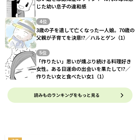
じた幼い息子の違和感
4位
3歳の子を遺して亡くなった一人娘。70歳の
父親が子育てを決意!?／ハルとゲン（1）
5位
「作りたい」思いが燻ぶり続ける料理好き
女性。ある日運命の出会いを果たして!?／
作りたい女と食べたい女1（1）
読みものランキングをもっと見る