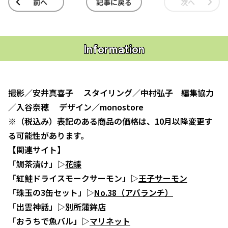
前へ
記事に戻る
次へ
Information
撮影／安井真喜子 スタイリング／中村弘子 編集協力
／入谷奈穂 デザイン／monostore
※（税込み）表記のある商品の価格は、10月以降変更す
る可能性があります。
【関連サイト】
「鯛茶漬け」▷
花蝶
「紅鮭ドライスモークサーモン」▷
王子サーモン
「珠玉の3缶セット」▷
No.38（アバランチ）
「出雲神話」▷
別所蒲鉾店
「おうちで魚バル」▷
マリネット