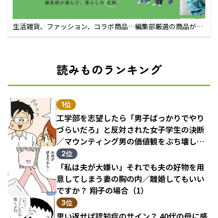
生活雑貨、ファッション、コラボ商品…編集部厳選の商品が買
えるECサイト
読みものランキング
1位
工学部を志望したら「男子ばっかりでやり
づらいだろ」と反対された女子学生の決断
／マウンティング男の価値観をぶち壊した
結果（1）
2位
「私は夫が大嫌い」それでも夫の好物を用
意してしまう妻の胸の内／離婚してもいい
ですか？ 翔子の場合（1）
3位
思い返せば認知症のサイン？ 40代の母に感