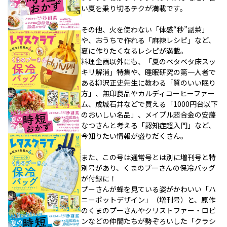
い夏を乗り切るテクが満載です。
その他、火を使わない「体感“秒”副菜」
や、おうちで作れる「麻辣レシピ」など、
夏に作りたくなるレシピが満載。
料理企画以外にも、「夏のベタベタ床スッ
キリ解消」特集や、睡眠研究の第一人者で
ある柳沢正史先生に教わる「質のいい眠り
方」、無印良品やカルディコーヒーファー
ム、成城石井などで買える「1000円台以下
のおいしい名品」、メイプル超合金の安藤
なつさんと考える「認知症超入門」など、
今知りたい情報が盛りだくさん。
また、この号は通常号とは別に増刊号と特
別号があり、くまのプーさんの保冷バッグ
が付録に！
プーさんが蜂を見ている姿がかわいい「ハ
ニーポットデザイン」（増刊号）と、原作
のくまのプーさんやクリストファー・ロビ
ンなどの仲間たちが勢ぞろいした「クラシ