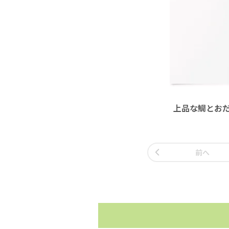
上品な鯛とおだ
前へ