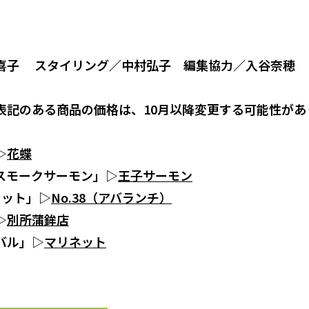
喜子 スタイリング／中村弘子 編集協力／入谷奈穂
表記のある商品の価格は、10月以降変更する可能性があ
】
▷
花蝶
スモークサーモン」▷
王子サーモン
セット」▷
No.38（アバランチ）
▷
別所蒲鉾店
バル」▷
マリネット