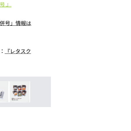
号 』
月合併号」情報は
：
『レタスク