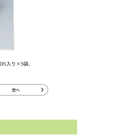
切れ入り×5袋、
次へ