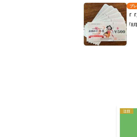
プレ
「「
「8
注目