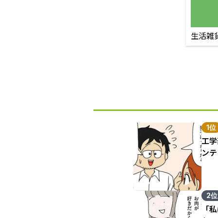
生活雑
1位
工学
ンテ
2位
「私