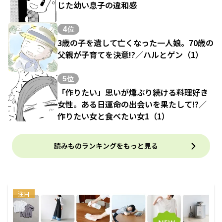
じた幼い息子の違和感
4位
3歳の子を遺して亡くなった一人娘。70歳の
父親が子育てを決意!?／ハルとゲン（1）
5位
「作りたい」思いが燻ぶり続ける料理好き
女性。ある日運命の出会いを果たして!?／
作りたい女と食べたい女1（1）
読みものランキングをもっと見る
注目