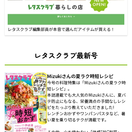
レタスクラブ編集部員が本音で選んだアイテムが買える！
レタスクラブ最新号
Mizukiさんの夏ラク時短レシピ
今号の料理特集は「Mizukiさんの夏ラク時
短レシピ」。
本誌連載でも大人気のMizukiさんに、夏バ
テ防止にもなる、栄養満点の手間なしレシ
ピをたっぷり教えていただきました!
レンチンおかずやワンパンパスタなど、暑
い夏を乗り切るテクが満載です。