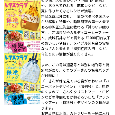
その他、火を使わない「体感“秒”副菜」
や、おうちで作れる「麻辣レシピ」など、
夏に作りたくなるレシピが満載。
料理企画以外にも、「夏のベタベタ床スッ
キリ解消」特集や、睡眠研究の第一人者で
ある柳沢正史先生に教わる「質のいい眠り
方」、無印良品やカルディコーヒーファー
ム、成城石井などで買える「1000円台以下
のおいしい名品」、メイプル超合金の安藤
なつさんと考える「認知症超入門」など、
今知りたい情報が盛りだくさん。
また、この号は通常号とは別に増刊号と特
別号があり、くまのプーさんの保冷バッグ
が付録に！
プーさんが蜂を見ている姿がかわいい「ハ
ニーポットデザイン」（増刊号）と、原作
のくまのプーさんやクリストファー・ロビ
ンなどの仲間たちが勢ぞろいした「クラシ
ックプー」（特別号）デザインの２種があ
ります。
お弁当箱と水筒、カトラリーを一緒に入れ