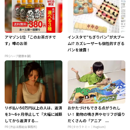
アマゾン1位「このお茶ガチで
インスタで“ちぎりパン”が大ブー
す」噂のお茶
ム!? カズレーザーも個性的すぎる
パンを披露！
PR (ハーブ健康本舗)
リボ払い50万円以上の人は、返済
おかたづけもできる点がうれし
を3～6ヶ月停止して『大幅に減額
い！ 動物の鳴き声やセリフが盛り
してから返済する...
だくさんの「アニア ...
PR (渋谷法務総合事務所)
PR (タカラトミー｜Hugkum)