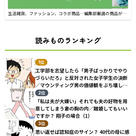
生活雑貨、ファッション、コラボ商品…編集部厳選の商品が買
えるECサイト
読みものランキング
1位
工学部を志望したら「男子ばっかりでやり
づらいだろ」と反対された女子学生の決断
／マウンティング男の価値観をぶち壊した
結果（1）
2位
「私は夫が大嫌い」それでも夫の好物を用
意してしまう妻の胸の内／離婚してもいい
ですか？ 翔子の場合（1）
3位
思い返せば認知症のサイン？ 40代の母に感