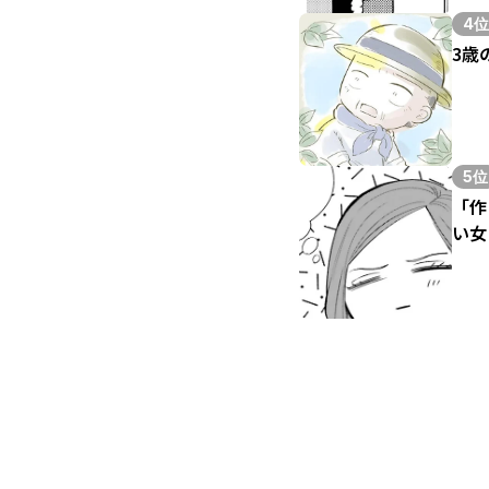
4位
3歳
5位
「作
い女