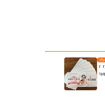
プレ
「「
「8