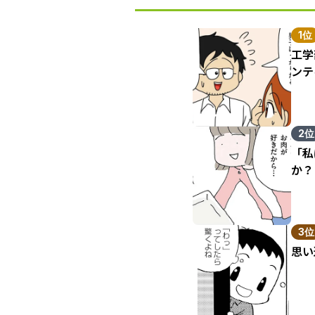
1位
工学
ンテ
2位
「私
か？
3位
思い