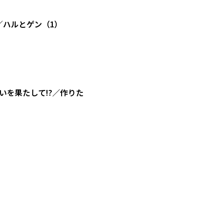
／ハルとゲン（1）
を果たして!?／作りた