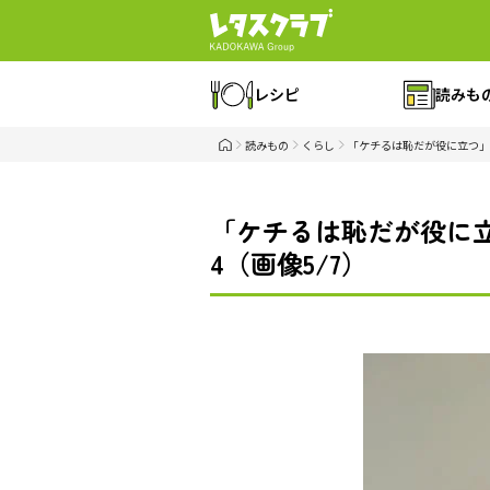
レシピ
読みも
読みもの
くらし
「ケチるは恥だが役に立つ」
「ケチるは恥だが役に
4（画像5/7）