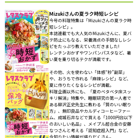
Mizukiさんの夏ラク時短レシピ
今号の料理特集は「Mizukiさんの夏ラク時
短レシピ」。
本誌連載でも大人気のMizukiさんに、夏バ
テ防止にもなる、栄養満点の手間なしレシ
ピをたっぷり教えていただきました!
レンチンおかずやワンパンパスタなど、暑
い夏を乗り切るテクが満載です。
その他、火を使わない「体感“秒”副菜」
や、おうちで作れる「麻辣レシピ」など、
夏に作りたくなるレシピが満載。
料理企画以外にも、「夏のベタベタ床スッ
キリ解消」特集や、睡眠研究の第一人者で
ある柳沢正史先生に教わる「質のいい眠り
方」、無印良品やカルディコーヒーファー
ム、成城石井などで買える「1000円台以下
のおいしい名品」、メイプル超合金の安藤
なつさんと考える「認知症超入門」など、
今知りたい情報が盛りだくさん。