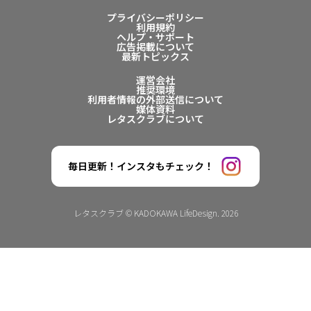
プライバシーポリシー
利用規約
ヘルプ・サポート
広告掲載について
最新トピックス
運営会社
推奨環境
利用者情報の外部送信について
媒体資料
レタスクラブについて
毎日更新！インスタもチェック！
レタスクラブ © KADOKAWA LifeDesign. 2026