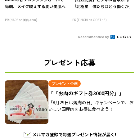
毎朝、メイク映えする潤い美肌へ
『北極星 僕たちはどう働くか』
PR (NARS on 美的.com)
PR (FINCHI on GOETHE)
Recommended by
プレゼント応募
プレゼント企画
「「お肉のギフト券3000円分」」
「8月29日は焼肉の日」キャンペーンで、お
いしい国産肉をお得に食べよう！
メルマガ登録で毎週プレゼント情報が届く!