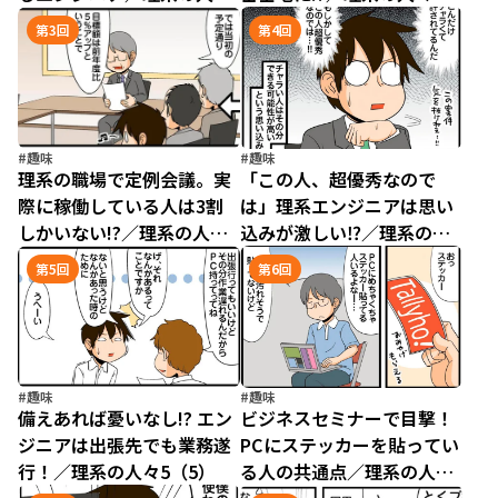
5（1）
5（2）
第3回
第4回
#趣味
#趣味
理系の職場で定例会議。実
「この人、超優秀なので
際に稼働している人は3割
は」理系エンジニアは思い
しかいない!?／理系の人々
込みが激しい⁉／理系の
5（3）
人々5（4）
第5回
第6回
#趣味
#趣味
備えあれば憂いなし!? エン
ビジネスセミナーで目撃！
ジニアは出張先でも業務遂
PCにステッカーを貼ってい
行！／理系の人々5（5）
る人の共通点／理系の人々