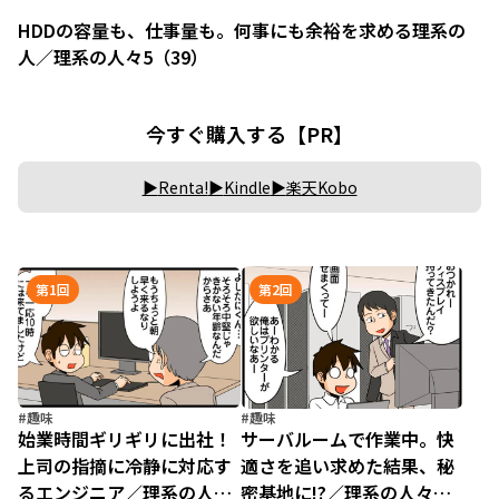
HDDの容量も、仕事量も。何事にも余裕を求める理系の
人／理系の人々5（39）
今すぐ購入する【PR】
Renta!
Kindle
楽天Kobo
第1回
第2回
#趣味
#趣味
始業時間ギリギリに出社！
サーバルームで作業中。快
上司の指摘に冷静に対応す
適さを追い求めた結果、秘
るエンジニア／理系の人々
密基地に!?／理系の人々