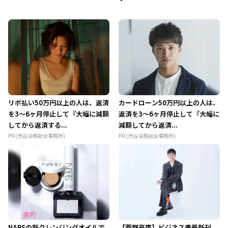
リボ払い50万円以上の人は、返済
カードローン50万円以上の人は、
を3～6ヶ月停止して『大幅に減額
返済を3～6ヶ月停止して『大幅に
してから返済する...
減額してから返済...
PR (渋谷法務総合事務所)
PR (渋谷法務総合事務所)
NARSの新クレンジングオイルで
【西野亮廣】ビジネス書最新刊