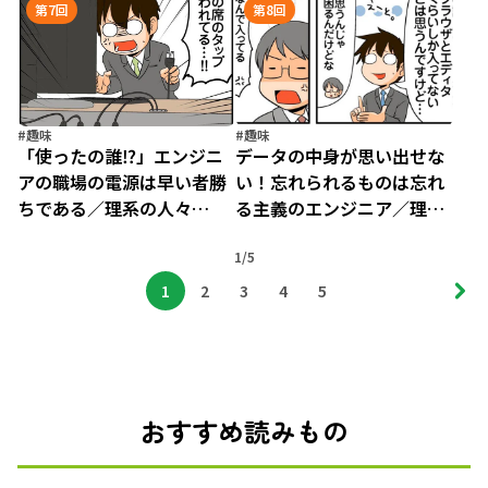
5（6）
第7回
第8回
#趣味
#趣味
「使ったの誰⁉」エンジニ
データの中身が思い出せな
アの職場の電源は早い者勝
い！忘れられるものは忘れ
ちである／理系の人々
る主義のエンジニア／理系
5（7）
の人々5（8）
1/5
1
2
3
4
5
おすすめ読みもの