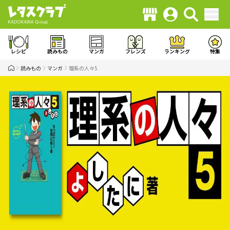
レシピ
読みもの
マンガ
フレンズ
ランキング
特集
読みもの
マンガ
理系の人々5