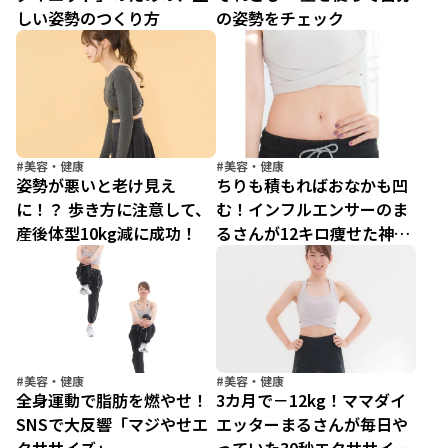
しい姿勢のつくり方
の姿勢をチェック
#美容・健康
#美容・健康
姿勢が悪いと老け見え
ちりも積もればおなかも凹
に！？ 歩き方に注意して、
む！インフルエンサーのま
産後体型10kg減に成功！
るさんが12キロ痩せた神エ
クササイズ
#美容・健康
#美容・健康
全身運動で脂肪を燃やせ！
3カ月で－12kg！ママダイ
SNSで大反響「マジやせエ
エッターまるさんが毎日や