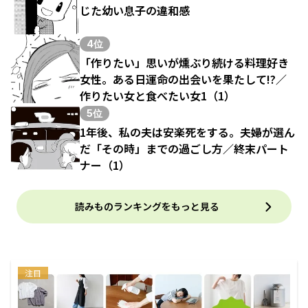
じた幼い息子の違和感
4位
「作りたい」思いが燻ぶり続ける料理好き
女性。ある日運命の出会いを果たして!?／
作りたい女と食べたい女1（1）
5位
1年後、私の夫は安楽死をする。夫婦が選ん
だ「その時」までの過ごし方／終末パート
ナー（1）
読みものランキングをもっと見る
注目