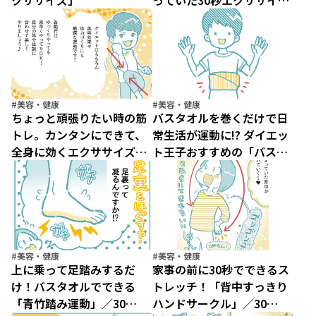
クササイズ」
っていた30秒エクササイズ
大公開
#美容・健康
#美容・健康
ちょっと頑張りたい時の筋
バスタオルを巻くだけで日
トレ。カンタンにできて、
常生活が運動に!? ダイエッ
全身に効くエクササイズ
ト王子おすすめの「バスタ
は？／30秒“ながら”やせス
オル腹巻き」／30秒“なが
トレッチ（10）
ら”やせストレッチ（9）
#美容・健康
#美容・健康
上に乗って足踏みするだ
家事の前に30秒でできるス
け！バスタオルでできる
トレッチ！「背中すっきり
「青竹踏み運動」／30
ハンドサークル」／30