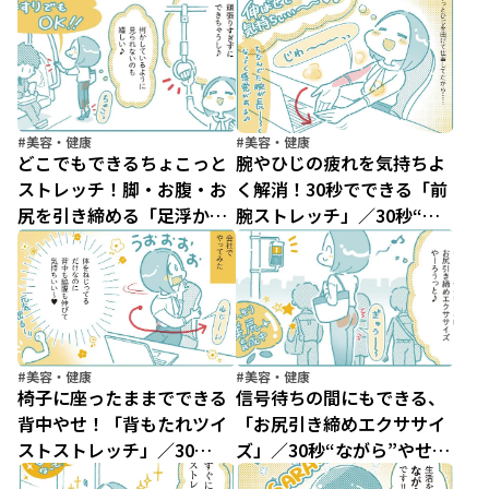
秒“ながら”やせストレッチ
秒“ながら”やせストレッチ
（8）
（7）
#美容・健康
#美容・健康
どこでもできるちょこっと
腕やひじの疲れを気持ちよ
ストレッチ！脚・お腹・お
く解消！30秒でできる「前
尻を引き締める「足浮かせ
腕ストレッチ」／30秒“な
運動」／30秒“ながら”やせ
がら”やせストレッチ（5）
ストレッチ（6）
#美容・健康
#美容・健康
椅子に座ったままでできる
信号待ちの間にもできる、
背中やせ！「背もたれツイ
「お尻引き締めエクササイ
ストストレッチ」／30
ズ」／30秒“ながら”やせス
秒“ながら”やせストレッチ
トレッチ（3）