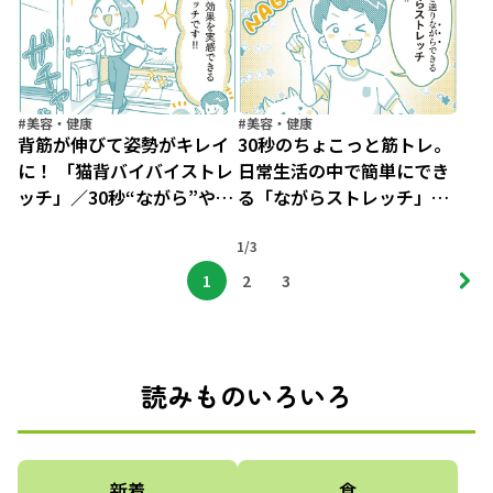
（4）
#美容・健康
#美容・健康
背筋が伸びて姿勢がキレイ
30秒のちょこっと筋トレ。
に！ 「猫背バイバイストレ
日常生活の中で簡単にでき
ッチ」／30秒“ながら”やせ
る「ながらストレッチ」っ
ストレッチ（2）
て？／30秒“ながら”やせス
1/3
トレッチ（1）
1
2
3
読みものいろいろ
新着
食