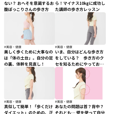
ない？ おへそを意識するお
ら！マイナス10kgに成功し
腹ぽっこりさんの歩き方
た講師の歩き方レッスン
#美容・健康
#美容・健康
美しく歩くために大事なの
いま、自分はどんな歩き方
は「体の土台」。自分の足
をしている？ 歩き方のク
の裏、体幹を見直し！
セを知るためにやっておく
こと
#美容・健康
#美容・健康
真似して簡単！「歩くだけ
あなたの問題は首？背中？
ダイエット」のための、正
それとも… 壁を使って自分