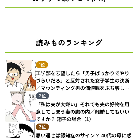
読みものランキング
1位
工学部を志望したら「男子ばっかりでやり
づらいだろ」と反対された女子学生の決断
／マウンティング男の価値観をぶち壊した
結果（1）
2位
「私は夫が大嫌い」それでも夫の好物を用
意してしまう妻の胸の内／離婚してもいい
ですか？ 翔子の場合（1）
3位
思い返せば認知症のサイン？ 40代の母に感