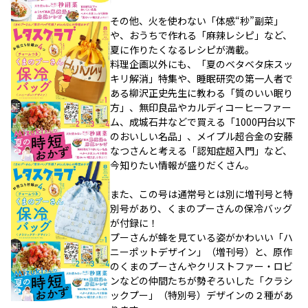
その他、火を使わない「体感“秒”副菜」
や、おうちで作れる「麻辣レシピ」など、
夏に作りたくなるレシピが満載。
料理企画以外にも、「夏のベタベタ床スッ
キリ解消」特集や、睡眠研究の第一人者で
ある柳沢正史先生に教わる「質のいい眠り
方」、無印良品やカルディコーヒーファー
ム、成城石井などで買える「1000円台以下
のおいしい名品」、メイプル超合金の安藤
なつさんと考える「認知症超入門」など、
今知りたい情報が盛りだくさん。
また、この号は通常号とは別に増刊号と特
別号があり、くまのプーさんの保冷バッグ
が付録に！
プーさんが蜂を見ている姿がかわいい「ハ
ニーポットデザイン」（増刊号）と、原作
のくまのプーさんやクリストファー・ロビ
ンなどの仲間たちが勢ぞろいした「クラシ
ックプー」（特別号）デザインの２種があ