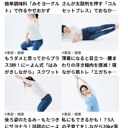
簡単調味料「みそヨーグル
さんが太鼓判を押す「コル
ト」で作るやせおかず
セットブレス」でおなか痩
せ
#美容・健康
#美容・健康
もうダメと思ってからプラ
薄着になると目立つ…腰ま
ス5秒！にーよん式「はみ
わりの浮き輪肉を撲滅！寝
がきしながら」スクワット
ながら筋トレ「エガちゃん
ポーズ」
#美容・健康
#美容・健康
後ろ姿のたるみ・もたつき
私にもできるかも！？5人
にサヨナラ！話題のにーよ
の子育てをしながら20kg落