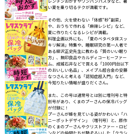
レンチンおかずやワンパンパスタなど、暑
い夏を乗り切るテクが満載です。
その他、火を使わない「体感“秒”副菜」
や、おうちで作れる「麻辣レシピ」など、
夏に作りたくなるレシピが満載。
料理企画以外にも、「夏のベタベタ床スッ
キリ解消」特集や、睡眠研究の第一人者で
ある柳沢正史先生に教わる「質のいい眠り
方」、無印良品やカルディコーヒーファー
ム、成城石井などで買える「1000円台以下
のおいしい名品」、メイプル超合金の安藤
なつさんと考える「認知症超入門」など、
今知りたい情報が盛りだくさん。
また、この号は通常号とは別に増刊号と特
別号があり、くまのプーさんの保冷バッグ
が付録に！
プーさんが蜂を見ている姿がかわいい「ハ
ニーポットデザイン」（増刊号）と、原作
のくまのプーさんやクリストファー・ロビ
ンなどの仲間たちが勢ぞろいした「クラシ