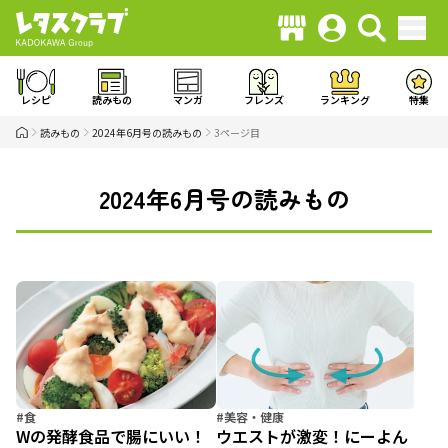
レシピ
読みもの
マンガ
フレンズ
ランキング
特集
読みもの
2024年6月号の読みもの
3ページ目
2024年6月号の読みもの
#食
#美容・健康
Wの発酵食品で腸にいい！
ウエストが激変！にーよん