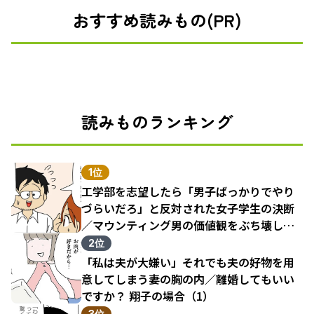
おすすめ読みもの(PR)
読みものランキング
1位
工学部を志望したら「男子ばっかりでやり
づらいだろ」と反対された女子学生の決断
／マウンティング男の価値観をぶち壊した
結果（1）
2位
「私は夫が大嫌い」それでも夫の好物を用
意してしまう妻の胸の内／離婚してもいい
ですか？ 翔子の場合（1）
3位