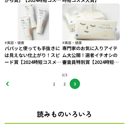
がら賞」【2024時短コスメ
時短コスメ大賞】
大賞】
#美容・健康
#美容・健康
パパッと使っても手抜きに
専門家のお気に入りアイテ
は見えない仕上がり！スピ
ム大公開！選者イチオシの
ード賞【2024時短コスメ大
審査員特別賞【2024時短コ
賞】
スメ大賞】
3/3
1
2
3
読みものいろいろ