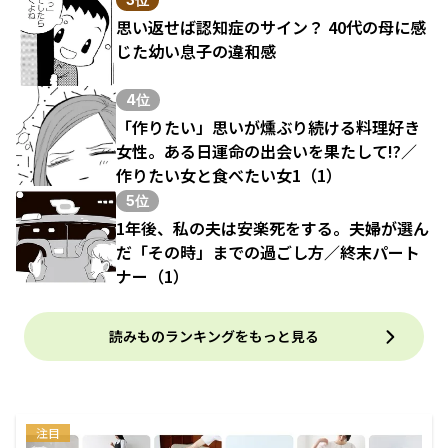
思い返せば認知症のサイン？ 40代の母に感
じた幼い息子の違和感
4位
「作りたい」思いが燻ぶり続ける料理好き
女性。ある日運命の出会いを果たして!?／
作りたい女と食べたい女1（1）
5位
1年後、私の夫は安楽死をする。夫婦が選ん
だ「その時」までの過ごし方／終末パート
ナー（1）
読みものランキングをもっと見る
注目