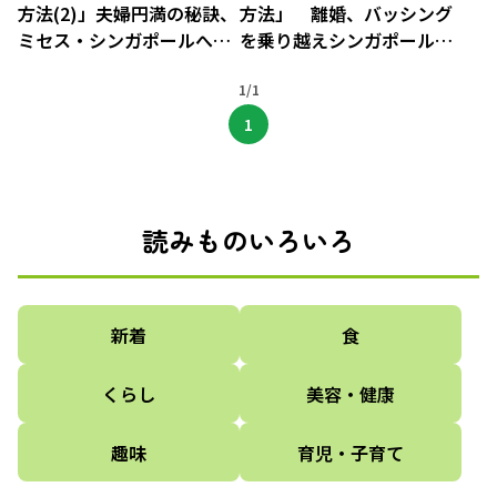
方法(2)」夫婦円満の秘訣、
方法」 離婚、バッシング
ミセス・シンガポールへの
を乗り越えシンガポールで
道【ラヴィー・ヒトミ対
ゼロから再出発…愛する夫
談】
1/1
との結婚【ラヴィー・ヒト
ミ対談】
1
読みものいろいろ
新着
食
くらし
美容・健康
趣味
育児・子育て