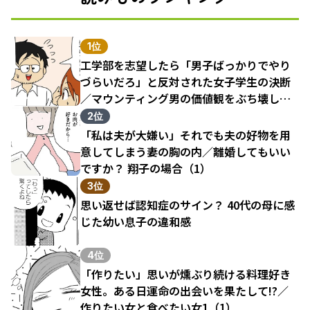
1位
工学部を志望したら「男子ばっかりでやり
づらいだろ」と反対された女子学生の決断
／マウンティング男の価値観をぶち壊した
結果（1）
2位
「私は夫が大嫌い」それでも夫の好物を用
意してしまう妻の胸の内／離婚してもいい
ですか？ 翔子の場合（1）
3位
思い返せば認知症のサイン？ 40代の母に感
じた幼い息子の違和感
4位
「作りたい」思いが燻ぶり続ける料理好き
女性。ある日運命の出会いを果たして!?／
作りたい女と食べたい女1（1）