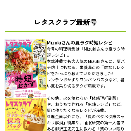
レタスクラブ最新号
Mizukiさんの夏ラク時短レシピ
今号の料理特集は「Mizukiさんの夏ラク時
短レシピ」。
本誌連載でも大人気のMizukiさんに、夏バ
テ防止にもなる、栄養満点の手間なしレシ
ピをたっぷり教えていただきました!
レンチンおかずやワンパンパスタなど、暑
い夏を乗り切るテクが満載です。
その他、火を使わない「体感“秒”副菜」
や、おうちで作れる「麻辣レシピ」など、
夏に作りたくなるレシピが満載。
料理企画以外にも、「夏のベタベタ床スッ
キリ解消」特集や、睡眠研究の第一人者で
ある柳沢正史先生に教わる「質のいい眠り