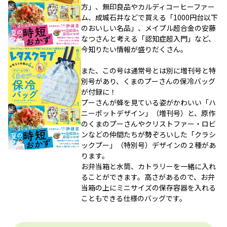
方」、無印良品やカルディコーヒーファー
ム、成城石井などで買える「1000円台以下
のおいしい名品」、メイプル超合金の安藤
なつさんと考える「認知症超入門」など、
今知りたい情報が盛りだくさん。
また、この号は通常号とは別に増刊号と特
別号があり、くまのプーさんの保冷バッグ
が付録に！
プーさんが蜂を見ている姿がかわいい「ハ
ニーポットデザイン」（増刊号）と、原作
のくまのプーさんやクリストファー・ロビ
ンなどの仲間たちが勢ぞろいした「クラシ
ックプー」（特別号）デザインの２種があ
ります。
お弁当箱と水筒、カトラリーを一緒に入れ
ることができます。高さがあるので、お弁
当箱の上にミニサイズの保存容器を入れる
こともできる仕様のバッグです。