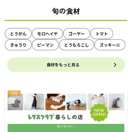
旬の食材
とうがん
モロヘイヤ
ゴーヤー
トマト
きゅうり
ピーマン
とうもろこし
ズッキーニ
食材をもっと見る
注目