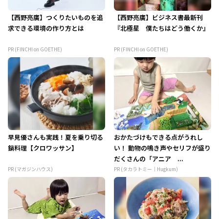
【西野亮廣】つくりたいものを追
【西野亮廣】ビジネス書最新刊
求できる環境の作り方とは
『北極星 僕たちはどう働くか』
PR (FINCHI on GOETHE)
PR (FINCHI on GOETHE)
早見優さんも実践！夏を乗り切る
おかたづけもできる点がうれし
鍋料理【クロワッサン】
い！ 動物の鳴き声やセリフが盛り
だくさんの「アニア ...
PR (マガジンハウス)
PR (タカラトミー｜Hugkum)