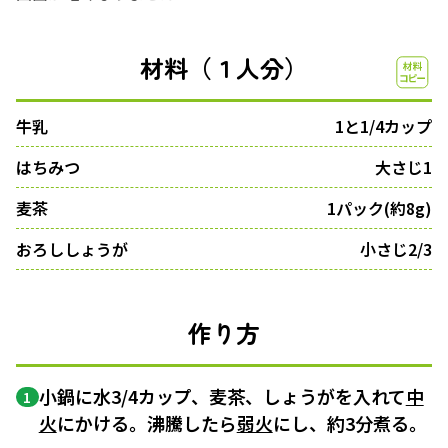
材料（１人分）
牛乳
1と1/4カップ
はちみつ
大さじ1
麦茶
1パック(約8g)
おろししょうが
小さじ2/3
作り方
小鍋に水3/4カップ、麦茶、しょうがを入れて
中
1
火
にかける。沸騰したら
弱火
にし、約3分煮る。