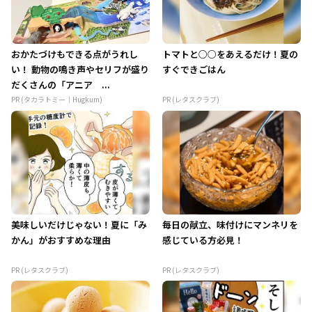
おかたづけもできる点がうれし
トマトと○○をあえるだけ！夏の
い！ 動物の鳴き声やセリフが盛り
すぐできごはん
だくさんの「アニア ...
PR (タカラトミー｜Hugkum)
PR (レタスクラブ)
美味しいだけじゃない！夏に「み
毎日の献立、味付けにマンネリを
かん」がおすすめな理由
感じている方必見！
PR (レタスクラブ)
PR (レタスクラブ)