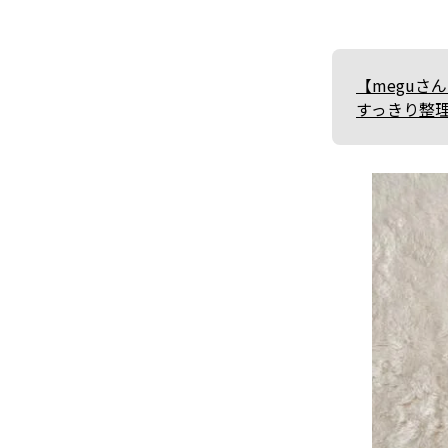
【megu
すっきり整