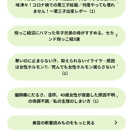
味津々！コロナ禍での第三子妊娠／何度やっても慣れ
ません！〜第三子出産レポ〜（1）
抱っこ紐沼にハマった年子兄弟の母がすすめる、セカ
ンド抱っこ紐3選
寒いのに止まらない汗、抑えられないイライラ…原因
は女性ホルモン⁈／死んでも女性ホルモン減らさない!
（1）
偏頭痛にだるさ、湿疹。43歳女性が直面した原因不明
の体調不調／私の生理のしまい方（1）
美容の新着読みものをもっと見る