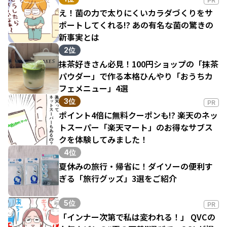
PR
え！菌の力で太りにくいカラダづくりをサ
ポートしてくれる!? あの有名な菌の驚きの
新事実とは
2位
抹茶好きさん必見！100円ショップの「抹茶
パウダー」で作る本格ひんやり「おうちカ
フェメニュー」4選
3位
PR
ポイント4倍に無料クーポンも!? 楽天のネッ
トスーパー「楽天マート」のお得なサブス
クを体験してみました！
4位
夏休みの旅行・帰省に！ダイソーの便利す
ぎる「旅行グッズ」3選をご紹介
5位
PR
「インナー次第で私は変われる！」 QVCの