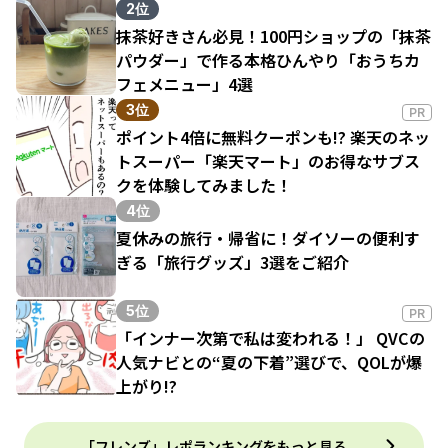
2位
抹茶好きさん必見！100円ショップの「抹茶
パウダー」で作る本格ひんやり「おうちカ
フェメニュー」4選
3位
PR
ポイント4倍に無料クーポンも!? 楽天のネッ
トスーパー「楽天マート」のお得なサブス
クを体験してみました！
4位
夏休みの旅行・帰省に！ダイソーの便利す
ぎる「旅行グッズ」3選をご紹介
5位
PR
「インナー次第で私は変われる！」 QVCの
人気ナビとの“夏の下着”選びで、QOLが爆
上がり!?
「フレンズ」レポランキングをもっと見る