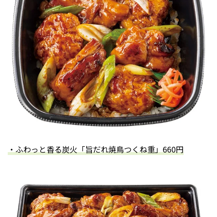
・ふわっと香る炭火「旨だれ焼鳥つくね重」660円