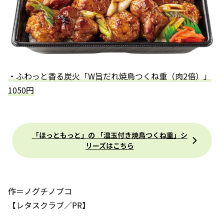
・ふわっと香る炭火「W旨だれ焼鳥つくね重（肉2倍）」
1050円
「ほっともっと」の 「温玉付き焼鳥つくね重」シ
リーズはこちら
作＝ノグチノブコ
【レタスクラブ／PR】