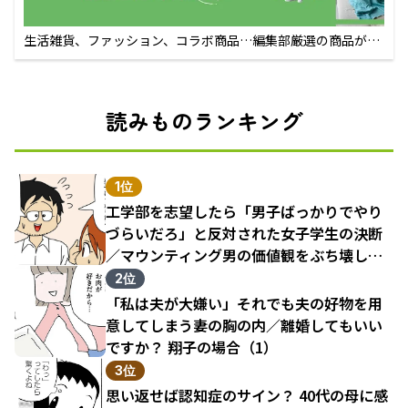
生活雑貨、ファッション、コラボ商品…編集部厳選の商品が買
えるECサイト
読みものランキング
1位
工学部を志望したら「男子ばっかりでやり
づらいだろ」と反対された女子学生の決断
／マウンティング男の価値観をぶち壊した
結果（1）
2位
「私は夫が大嫌い」それでも夫の好物を用
意してしまう妻の胸の内／離婚してもいい
ですか？ 翔子の場合（1）
3位
思い返せば認知症のサイン？ 40代の母に感