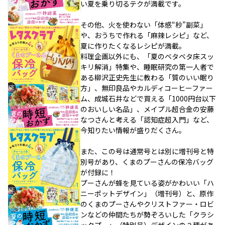
い夏を乗り切るテクが満載です。
その他、火を使わない「体感“秒”副菜」
や、おうちで作れる「麻辣レシピ」など、
夏に作りたくなるレシピが満載。
料理企画以外にも、「夏のベタベタ床スッ
キリ解消」特集や、睡眠研究の第一人者で
ある柳沢正史先生に教わる「質のいい眠り
方」、無印良品やカルディコーヒーファー
ム、成城石井などで買える「1000円台以下
のおいしい名品」、メイプル超合金の安藤
なつさんと考える「認知症超入門」など、
今知りたい情報が盛りだくさん。
また、この号は通常号とは別に増刊号と特
別号があり、くまのプーさんの保冷バッグ
が付録に！
プーさんが蜂を見ている姿がかわいい「ハ
ニーポットデザイン」（増刊号）と、原作
のくまのプーさんやクリストファー・ロビ
ンなどの仲間たちが勢ぞろいした「クラシ