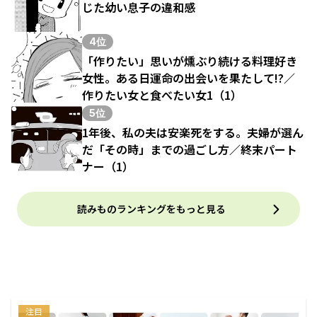
じた幼い息子の違和感
4位
「作りたい」思いが燻ぶり続ける料理好き
女性。ある日運命の出会いを果たして!?／
作りたい女と食べたい女1（1）
5位
1年後、私の夫は安楽死をする。夫婦が選ん
だ「その時」までの過ごし方／終末パート
ナー（1）
読みものランキングをもっと見る
注目