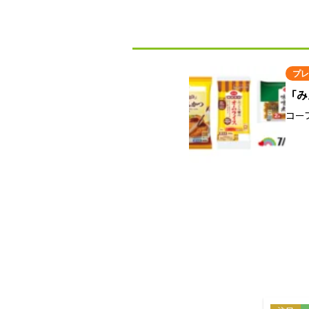
プレ
「み
コー