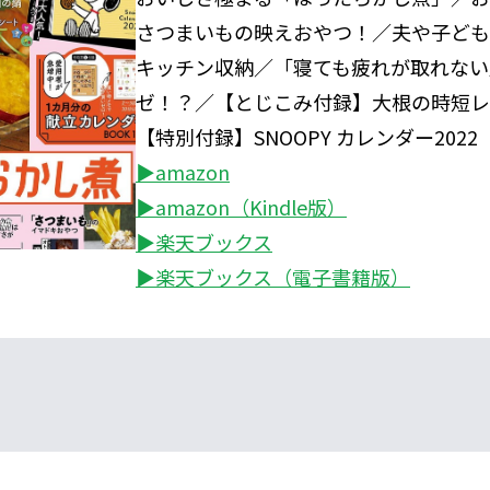
さつまいもの映えおやつ！／夫や子ども
キッチン収納／「寝ても疲れが取れない
ゼ！？／【とじこみ付録】大根の時短レ
【特別付録】SNOOPY カレンダー2022
▶amazon
▶amazon（Kindle版）
▶楽天ブックス
▶楽天ブックス（電子書籍版）