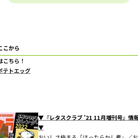
ここから
はこちら！
ポテトエッグ
▼『レタスクラブ ’21 11月増刊号』
▼
おいしさ極まる「ほったらかし煮」／お