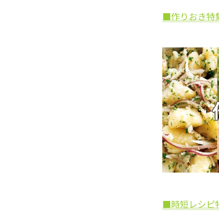
■作りおき特
■時短レシピ