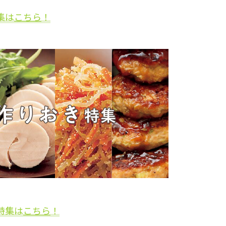
集は
こちら
！
特集は
こちら
！