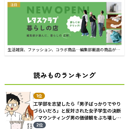
注目
生活雑貨、ファッション、コラボ商品…編集部厳選の商品が買
えるECサイト
読みものランキング
1位
工学部を志望したら「男子ばっかりでやり
づらいだろ」と反対された女子学生の決断
／マウンティング男の価値観をぶち壊した
結果（1）
2位