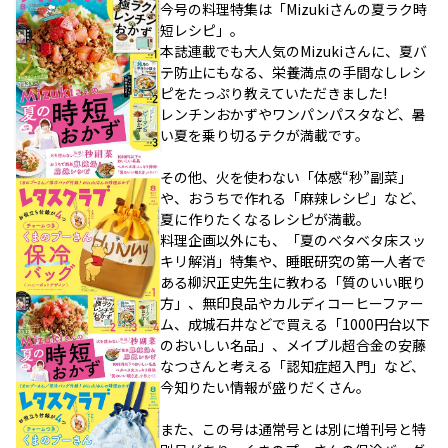
今号の料理特集は「Mizukiさんの夏ラク時
短レシピ」。
本誌連載でも大人気のMizukiさんに、夏バ
テ防止にもなる、栄養満点の手間なしレシ
ピをたっぷり教えていただきました!
レンチンおかずやワンパンパスタなど、暑
い夏を乗り切るテクが満載です。
その他、火を使わない「体感“秒”副菜」
や、おうちで作れる「麻辣レシピ」など、
夏に作りたくなるレシピが満載。
料理企画以外にも、「夏のベタベタ床スッ
キリ解消」特集や、睡眠研究の第一人者で
ある柳沢正史先生に教わる「質のいい眠り
方」、無印良品やカルディコーヒーファー
ム、成城石井などで買える「1000円台以下
のおいしい名品」、メイプル超合金の安藤
なつさんと考える「認知症超入門」など、
今知りたい情報が盛りだくさん。
また、この号は通常号とは別に増刊号と特