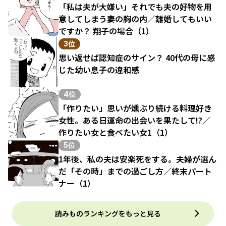
「私は夫が大嫌い」それでも夫の好物を用
意してしまう妻の胸の内／離婚してもいい
ですか？ 翔子の場合（1）
3位
思い返せば認知症のサイン？ 40代の母に感
じた幼い息子の違和感
4位
「作りたい」思いが燻ぶり続ける料理好き
女性。ある日運命の出会いを果たして!?／
作りたい女と食べたい女1（1）
5位
1年後、私の夫は安楽死をする。夫婦が選ん
だ「その時」までの過ごし方／終末パート
ナー（1）
読みものランキングをもっと見る