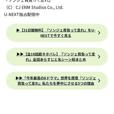
『ソンジェ背負って走れ』
（C） CJ ENM Studios Co., Ltd.
U-NEXT独占配信中
▶︎【31日間無料】『ソンジェ背負って走れ』をU-
NEXTで今すぐ見る
▶︎▶︎【全16話超ネタバレ】『ソンジェ背負って走
れ』全話あらすじと名シーン総まとめ
▶▶「今年最高のKドラマ」世界を席巻『ソンジェ
背負って走れ』私たちを夢中にさせる5つの理由