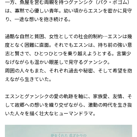
一方、魚屋を営む両親を持つグァンシク（パク・ボゴム）
は、寡黙で心優しい青年。幼い頃からエスンを密かに見守
り、一途な想いを抱き続ける。
過酷な自然と貧困、女性としての社会的制約…エスンは幾
度となく困難に直面。それでもエスンは、持ち前の強い意
志と賢さで、ひとつひとつを乗り越えようとする。言葉少
なげながらも温かい眼差しで見守るグァンシク。
周囲の人々もまた、それぞれ過去や秘密、そして希望を抱
えながら生きていた。
エスンとグァンシクの愛の軌跡を軸に、家族愛、友情、そ
して故郷への想いを織り交ぜながら、激動の時代を生き抜
いた人々を描く壮大なヒューマンドラマ。