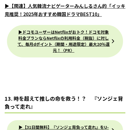
▶【関連】人気韓流ナビゲーターみんしるさん的「イッキ
見推奨！2025年おすすめ韓国ドラマBEST10」
▶ドコモユーザーはNetflixがおトク！ドコモ対象
料金プランならNetflixの利用料金（税抜）に対し
て、毎月dポイント（期間・用途限定）最大20％還
元！〈PR〉
13. 時を超えて推しの命を救う！？ 『ソンジェ背
負って走れ』
▶︎【31日間無料】『ソンジェ背負って走れ』をU-