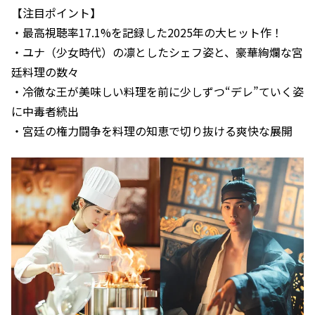
【注目ポイント】
・最高視聴率17.1%を記録した2025年の大ヒット作！
・ユナ（少女時代）の凛としたシェフ姿と、豪華絢爛な宮
廷料理の数々
・冷徹な王が美味しい料理を前に少しずつ“デレ”ていく姿
に中毒者続出
・宮廷の権力闘争を料理の知恵で切り抜ける爽快な展開