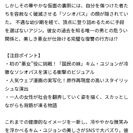
しかしその華やかな仮面の裏側には、自分を傷つけた者た
ちを容赦なく破滅させる「ソシオパス」の顔が隠されてい
た。 不遇な幼少期を経て、頂点に登り詰めるために手段
を選ばないアジン。彼女の過去を知る唯一の男との危うい
関係と、美しき悪女が仕掛ける完璧な復讐の行方は!?
【注目ポイント】
・初の“悪女”役に挑戦！「国民の妹」キム・ユジョンが冷
徹なソシオパスを演じる衝撃のビジュアル
・人気ウェブ漫画の実写化！原作再現度の高いスタイリッ
シュな演出
・一人の女性が社会を翻弄していく姿を描く、スカッとし
ながらも背筋が凍る物語
これまでの健康的なイメージを一新し、冷ややかな微笑み
を浮かべるキム・ユジョンの美しさがSNSで大バズり。彼