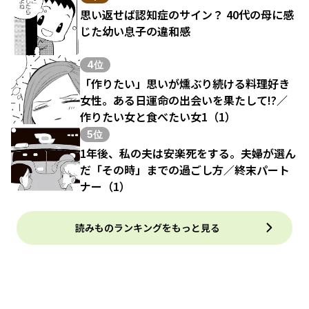
思い返せば認知症のサイン？ 40代の母に感
じた幼い息子の違和感
4位
「作りたい」思いが燻ぶり続ける料理好き
女性。ある日運命の出会いを果たして!?／
作りたい女と食べたい女1（1）
5位
1年後、私の夫は安楽死をする。夫婦が選ん
だ「その時」までの過ごし方／終末パート
ナー（1）
読みものランキングをもっと見る