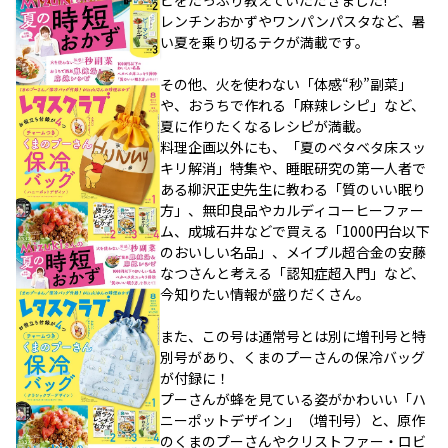
レンチンおかずやワンパンパスタなど、暑
い夏を乗り切るテクが満載です。
その他、火を使わない「体感“秒”副菜」
や、おうちで作れる「麻辣レシピ」など、
夏に作りたくなるレシピが満載。
料理企画以外にも、「夏のベタベタ床スッ
キリ解消」特集や、睡眠研究の第一人者で
ある柳沢正史先生に教わる「質のいい眠り
方」、無印良品やカルディコーヒーファー
ム、成城石井などで買える「1000円台以下
のおいしい名品」、メイプル超合金の安藤
なつさんと考える「認知症超入門」など、
今知りたい情報が盛りだくさん。
また、この号は通常号とは別に増刊号と特
別号があり、くまのプーさんの保冷バッグ
が付録に！
プーさんが蜂を見ている姿がかわいい「ハ
ニーポットデザイン」（増刊号）と、原作
のくまのプーさんやクリストファー・ロビ