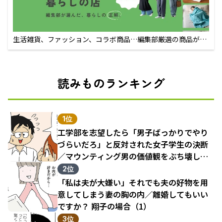
生活雑貨、ファッション、コラボ商品…編集部厳選の商品が買
えるECサイト
読みものランキング
1位
工学部を志望したら「男子ばっかりでやり
づらいだろ」と反対された女子学生の決断
／マウンティング男の価値観をぶち壊した
結果（1）
2位
「私は夫が大嫌い」それでも夫の好物を用
意してしまう妻の胸の内／離婚してもいい
ですか？ 翔子の場合（1）
3位