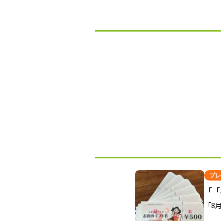
プレ
「「
「8