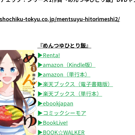
shochiku-tokyu.co.jp/mentsuyu-hitorimeshi2/
『めんつゆひとり飯』
▶Renta!
▶amazon（Kindle版）
▶amazon（単行本）
▶楽天ブックス（電子書籍版）
▶楽天ブックス（単行本）
▶ebookjapan
▶コミックシーモア
▶BookLive!
▶BOOK☆WALKER