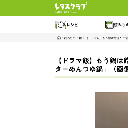
レシピ
読みも
読みもの
食
【ドラマ飯】もう鍋は飽きたと言
【ドラマ飯】もう鍋は
ターめんつゆ鍋」（画像1