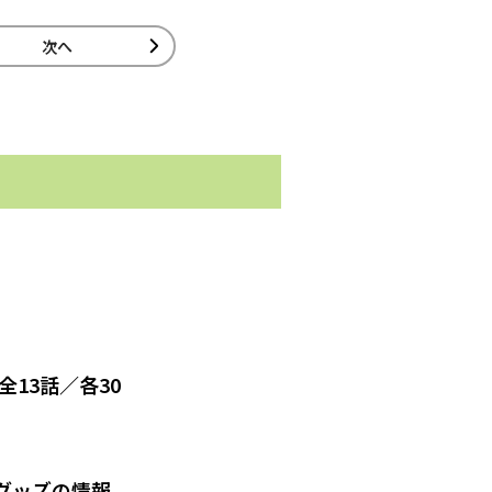
次へ
全13話／各30
グッズの情報