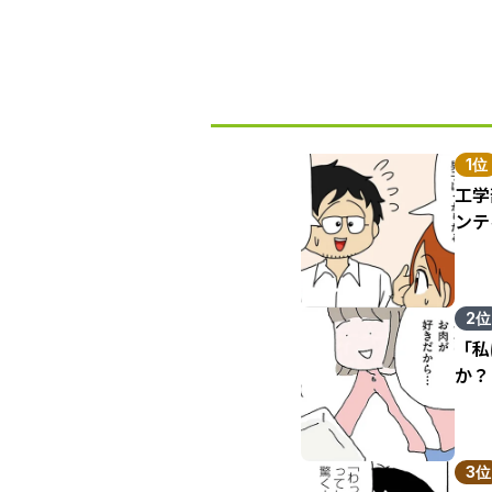
1位
工学
ンテ
2位
「私
か？
3位