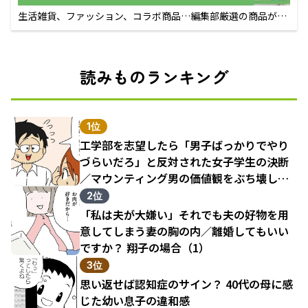
生活雑貨、ファッション、コラボ商品…編集部厳選の商品が買
えるECサイト
読みものランキング
1位
工学部を志望したら「男子ばっかりでやり
づらいだろ」と反対された女子学生の決断
／マウンティング男の価値観をぶち壊した
結果（1）
2位
「私は夫が大嫌い」それでも夫の好物を用
意してしまう妻の胸の内／離婚してもいい
ですか？ 翔子の場合（1）
3位
思い返せば認知症のサイン？ 40代の母に感
じた幼い息子の違和感