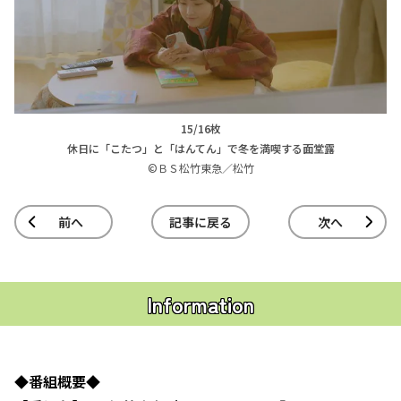
15/16枚
休日に「こたつ」と「はんてん」で冬を満喫する面堂露
©ＢＳ松竹東急／松竹
前へ
記事に戻る
次へ
Information
◆番組概要◆