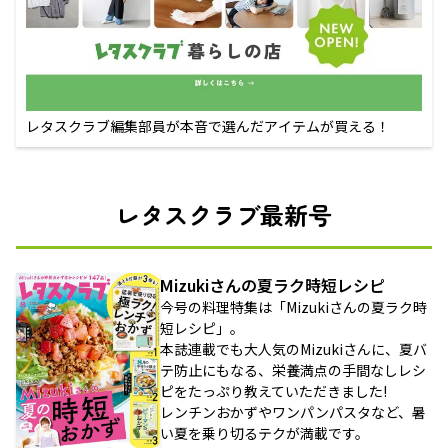
レタスクラブ編集部員が本音で選んだアイテムが買える！
レタスクラブ最新号
Mizukiさんの夏ラク時短レシピ
今号の料理特集は「Mizukiさんの夏ラク時
短レシピ」。
本誌連載でも大人気のMizukiさんに、夏バ
テ防止にもなる、栄養満点の手間なしレシ
ピをたっぷり教えていただきました!
レンチンおかずやワンパンパスタなど、暑
い夏を乗り切るテクが満載です。