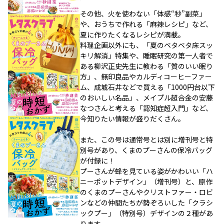
その他、火を使わない「体感“秒”副菜」
や、おうちで作れる「麻辣レシピ」など、
夏に作りたくなるレシピが満載。
料理企画以外にも、「夏のベタベタ床スッ
キリ解消」特集や、睡眠研究の第一人者で
ある柳沢正史先生に教わる「質のいい眠り
方」、無印良品やカルディコーヒーファー
ム、成城石井などで買える「1000円台以下
のおいしい名品」、メイプル超合金の安藤
なつさんと考える「認知症超入門」など、
今知りたい情報が盛りだくさん。
また、この号は通常号とは別に増刊号と特
別号があり、くまのプーさんの保冷バッグ
が付録に！
プーさんが蜂を見ている姿がかわいい「ハ
ニーポットデザイン」（増刊号）と、原作
のくまのプーさんやクリストファー・ロビ
ンなどの仲間たちが勢ぞろいした「クラシ
ックプー」（特別号）デザインの２種があ
ります。