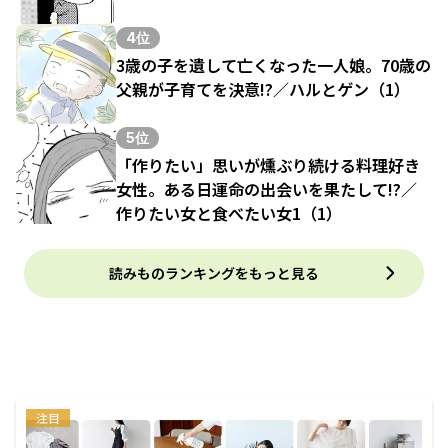
4位
3歳の子を遺して亡くなった一人娘。70歳の
父親が子育てを決意!?／ハルとゲン（1）
5位
「作りたい」思いが燻ぶり続ける料理好き
女性。ある日運命の出会いを果たして!?／
作りたい女と食べたい女1（1）
読みものランキングをもっと見る
注目