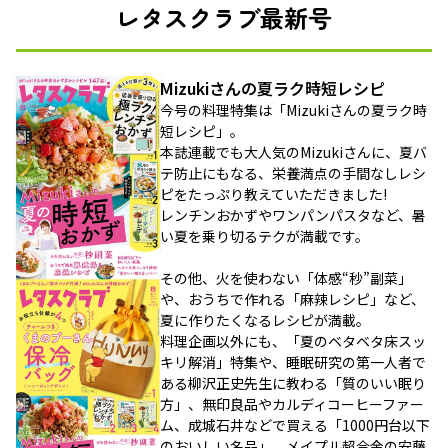
レタスクラブ最新号
Mizukiさんの夏ラク時短レシピ
今号の料理特集は「Mizukiさんの夏ラク時
短レシピ」。
本誌連載でも大人気のMizukiさんに、夏バ
テ防止にもなる、栄養満点の手間なしレシ
ピをたっぷり教えていただきました!
レンチンおかずやワンパンパスタなど、暑
い夏を乗り切るテクが満載です。
その他、火を使わない「体感“秒”副菜」
や、おうちで作れる「麻辣レシピ」など、
夏に作りたくなるレシピが満載。
料理企画以外にも、「夏のベタベタ床スッ
キリ解消」特集や、睡眠研究の第一人者で
ある柳沢正史先生に教わる「質のいい眠り
方」、無印良品やカルディコーヒーファー
ム、成城石井などで買える「1000円台以下
のおいしい名品」、メイプル超合金の安藤