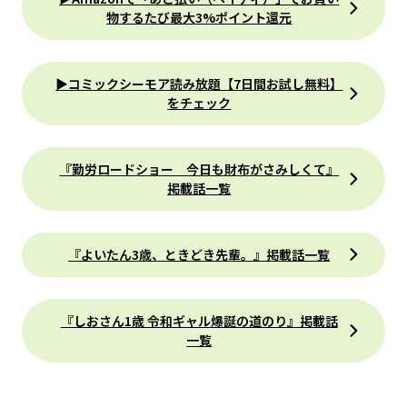
物するたび最大3%ポイント還元
▶コミックシーモア読み放題【7日間お試し無料】
をチェック
『勤労ロードショー 今日も財布がさみしくて』
掲載話一覧
『よいたん3歳、ときどき先輩。』掲載話一覧
『しおさん1歳 令和ギャル爆誕の道のり』掲載話
一覧