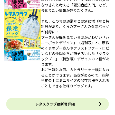
なつさんと考える「認知症超入門」など、
今知りたい情報が盛りだくさん。
また、この号は通常号とは別に増刊号と特
別号があり、くまのプーさんの保冷バッグ
が付録に！
プーさんが蜂を見ている姿がかわいい「ハ
ニーポットデザイン」（増刊号）と、原作
のくまのプーさんやクリストファー・ロビ
ンなどの仲間たちが勢ぞろいした「クラシ
ックプー」（特別号）デザインの２種があ
ります。
お弁当箱と水筒、カトラリーを一緒に入れ
ることができます。高さがあるので、お弁
当箱の上にミニサイズの保存容器を入れる
こともできる仕様のバッグです。
レタスクラブ最新号詳細