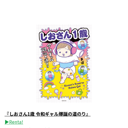
『しおさん1歳 令和ギャル爆誕の道のり』
▶Renta!