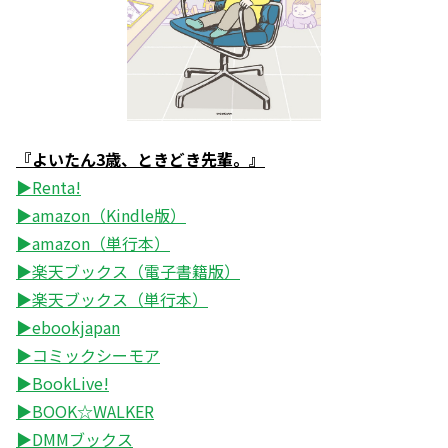
『よいたん3歳、ときどき先輩。』
▶Renta!
▶amazon（Kindle版）
▶amazon（単行本）
▶楽天ブックス（電子書籍版）
▶楽天ブックス（単行本）
▶ebookjapan
▶コミックシーモア
▶BookLive!
▶BOOK☆WALKER
▶DMMブックス