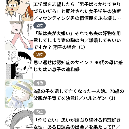
工学部を志望したら「男子ばっかりでやり
づらいだろ」と反対された女子学生の決断
／マウンティング男の価値観をぶち壊した
結果（1）
2位
「私は夫が大嫌い」それでも夫の好物を用
意してしまう妻の胸の内／離婚してもいい
ですか？ 翔子の場合（1）
3位
思い返せば認知症のサイン？ 40代の母に感
じた幼い息子の違和感
4位
3歳の子を遺して亡くなった一人娘。70歳の
父親が子育てを決意!?／ハルとゲン（1）
5位
「作りたい」思いが燻ぶり続ける料理好き
女性。ある日運命の出会いを果たして!?／