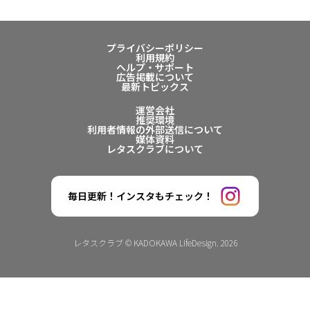
プライバシーポリシー
利用規約
ヘルプ・サポート
広告掲載について
最新トピックス
運営会社
推奨環境
利用者情報の外部送信について
媒体資料
レタスクラブについて
毎日更新！インスタもチェック！
レタスクラブ © KADOKAWA LifeDesign. 2026