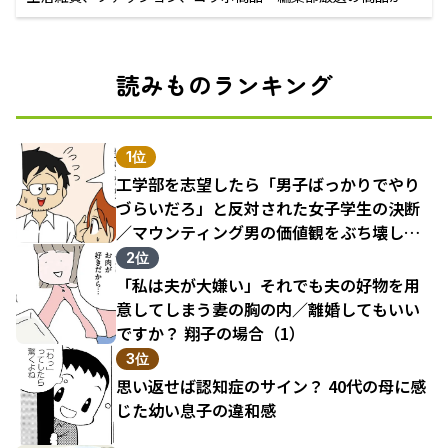
えるECサイト
読みものランキング
1位
工学部を志望したら「男子ばっかりでやり
づらいだろ」と反対された女子学生の決断
／マウンティング男の価値観をぶち壊した
結果（1）
2位
「私は夫が大嫌い」それでも夫の好物を用
意してしまう妻の胸の内／離婚してもいい
ですか？ 翔子の場合（1）
3位
思い返せば認知症のサイン？ 40代の母に感
じた幼い息子の違和感