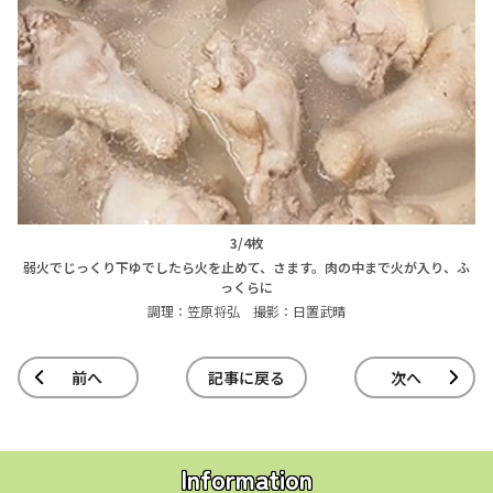
3/4枚
弱火でじっくり下ゆでしたら火を止めて、さます。肉の中まで火が入り、ふ
っくらに
調理：笠原将弘 撮影：日置武晴
前へ
記事に戻る
次へ
Information