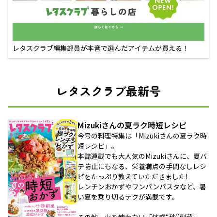
レタスクラブ編集部員が本音で選んだアイテムが買える！
レタスクラブ最新号
Mizukiさんの夏ラク時短レシピ
今号の料理特集は「Mizukiさんの夏ラク時
短レシピ」。
本誌連載でも大人気のMizukiさんに、夏バ
テ防止にもなる、栄養満点の手間なしレシ
ピをたっぷり教えていただきました!
レンチンおかずやワンパンパスタなど、暑
い夏を乗り切るテクが満載です。
その他、火を使わない「体感“秒”副菜」