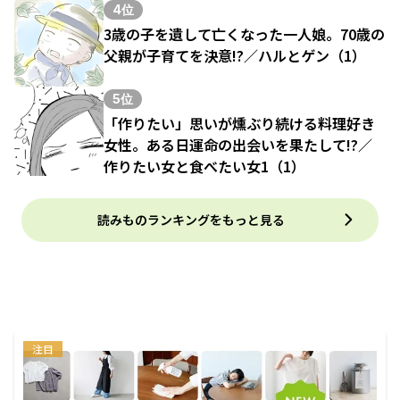
4位
3歳の子を遺して亡くなった一人娘。70歳の
父親が子育てを決意!?／ハルとゲン（1）
5位
「作りたい」思いが燻ぶり続ける料理好き
女性。ある日運命の出会いを果たして!?／
作りたい女と食べたい女1（1）
読みものランキングをもっと見る
注目