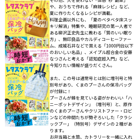
や、おうちで作れる「麻辣レシピ」など、
夏に作りたくなるレシピが満載。
料理企画以外にも、「夏のベタベタ床スッ
キリ解消」特集や、睡眠研究の第一人者で
ある柳沢正史先生に教わる「質のいい眠り
方」、無印良品やカルディコーヒーファー
ム、成城石井などで買える「1000円台以下
のおいしい名品」、メイプル超合金の安藤
なつさんと考える「認知症超入門」など、
今知りたい情報が盛りだくさん。
また、この号は通常号とは別に増刊号と特
別号があり、くまのプーさんの保冷バッグ
が付録に！
プーさんが蜂を見ている姿がかわいい「ハ
ニーポットデザイン」（増刊号）と、原作
のくまのプーさんやクリストファー・ロビ
ンなどの仲間たちが勢ぞろいした「クラシ
ックプー」（特別号）デザインの２種があ
ります。
お弁当箱と水筒、カトラリーを一緒に入れ