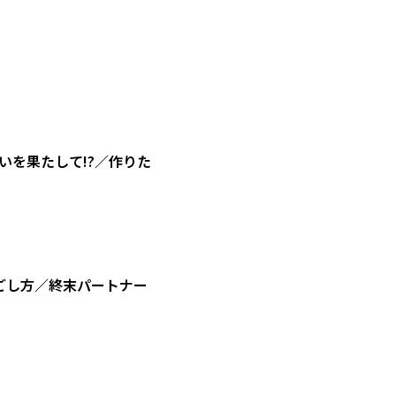
を果たして!?／作りた
ごし方／終末パートナー