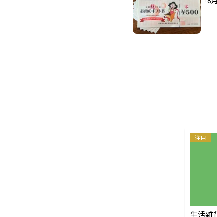
「8
注目
生活雑