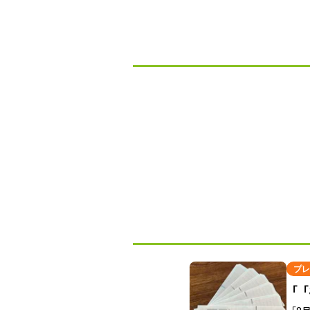
プレ
「「