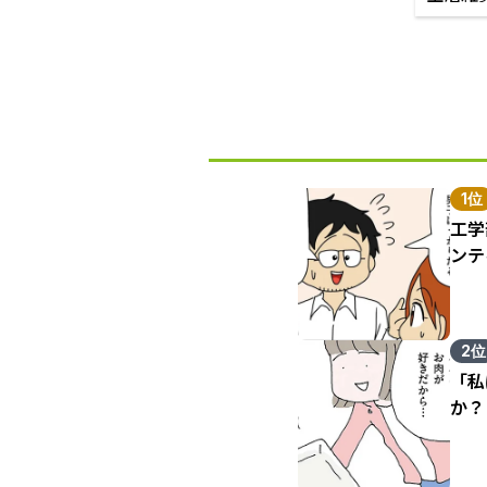
1位
工学
ンテ
2位
「私
か？