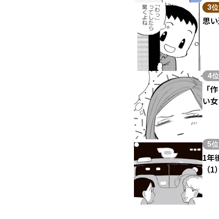
3位
思い
4位
「作
い女
5位
1年
（1