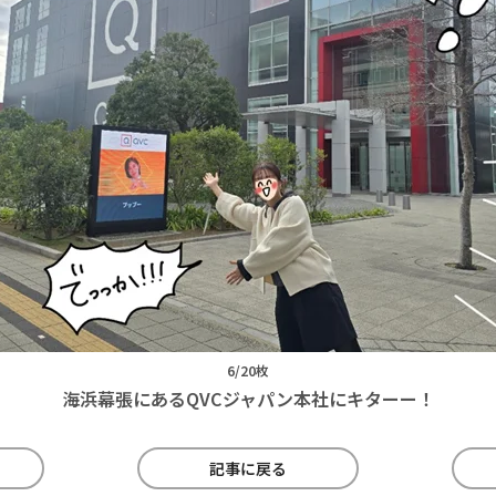
6/20枚
海浜幕張にあるQVCジャパン本社にキターー！
記事に戻る