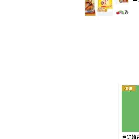
コー
注目
生活雑