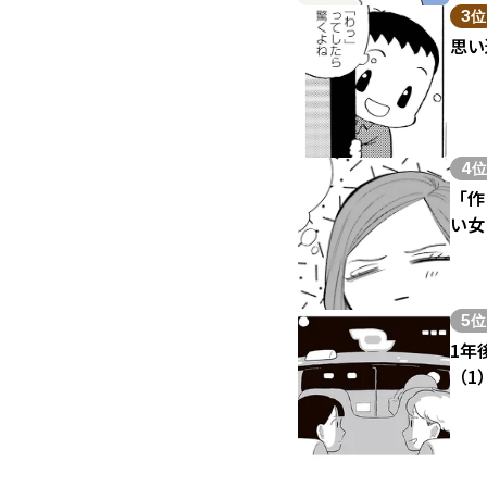
3位
思い
4位
「作
い女
5位
1年
（1