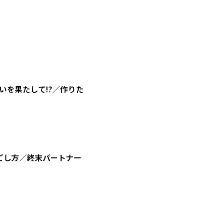
を果たして!?／作りた
ごし方／終末パートナー