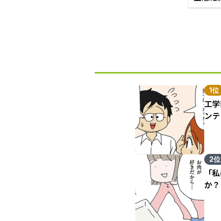
1位
工学
ンテ
2位
「私
か？