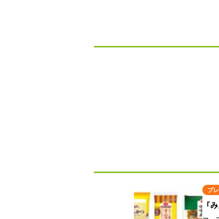
プレ
「み