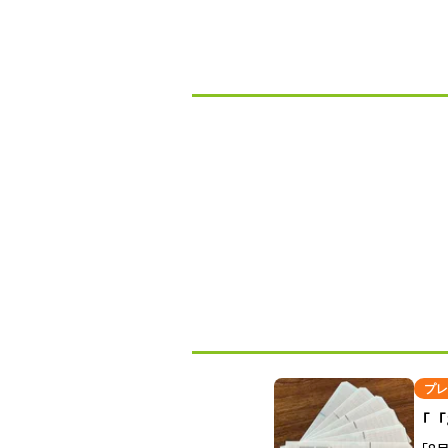
プレ
「「