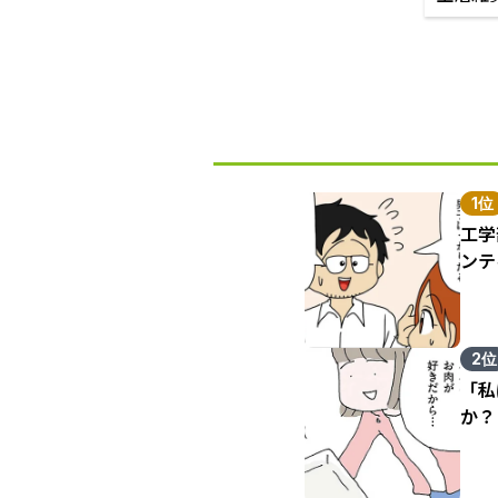
1位
工学
ンテ
2位
「私
か？