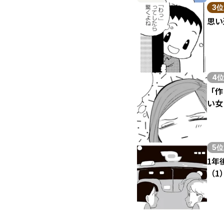
3位
思い
4位
「作
い女
5位
1年
（1