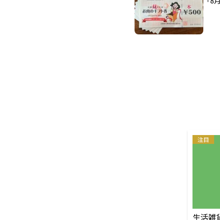
「8
注目
生活雑