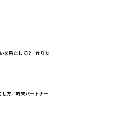
を果たして!?／作りた
ごし方／終末パートナー