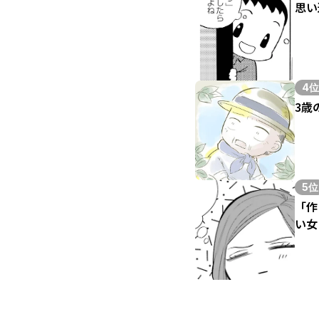
思い
4位
3歳
5位
「作
い女