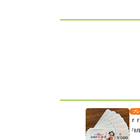
プレ
「「
「8