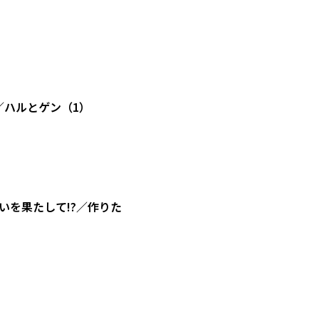
／ハルとゲン（1）
を果たして!?／作りた