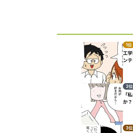
1位
工学
ンテ
2位
「私
か？
3位