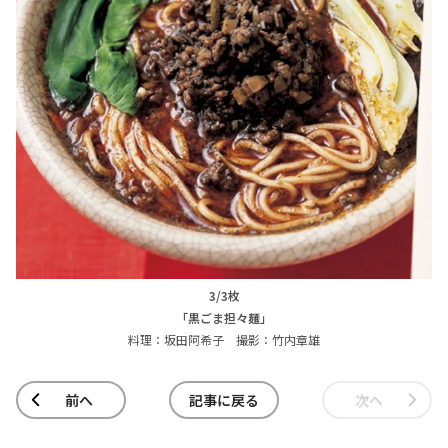
3/3枚
「黒ごま担々麺」
料理：坂田阿希子 撮影：竹内章雄
前へ
記事に戻る
次へ