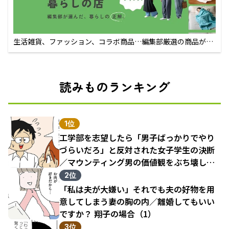
生活雑貨、ファッション、コラボ商品…編集部厳選の商品が買
えるECサイト
読みものランキング
1位
工学部を志望したら「男子ばっかりでやり
づらいだろ」と反対された女子学生の決断
／マウンティング男の価値観をぶち壊した
結果（1）
2位
「私は夫が大嫌い」それでも夫の好物を用
意してしまう妻の胸の内／離婚してもいい
ですか？ 翔子の場合（1）
3位