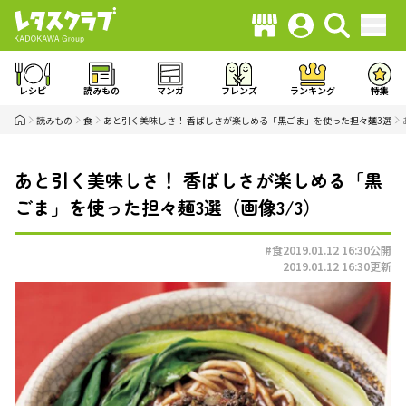
レシピ
読みもの
マンガ
フレンズ
ランキング
特集
読みもの
食
あと引く美味しさ！ 香ばしさが楽しめる「黒ごま」を使った担々麺3選
あと引く美味しさ！ 香ばしさが楽しめる「黒
ごま」を使った担々麺3選（画像3/3）
#食
2019.01.12 16:30
公開
2019.01.12 16:30
更新