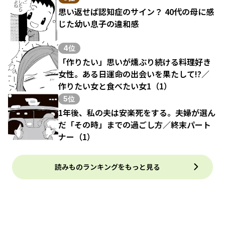
思い返せば認知症のサイン？ 40代の母に感
じた幼い息子の違和感
4位
「作りたい」思いが燻ぶり続ける料理好き
女性。ある日運命の出会いを果たして!?／
作りたい女と食べたい女1（1）
5位
1年後、私の夫は安楽死をする。夫婦が選ん
だ「その時」までの過ごし方／終末パート
ナー（1）
読みものランキングをもっと見る