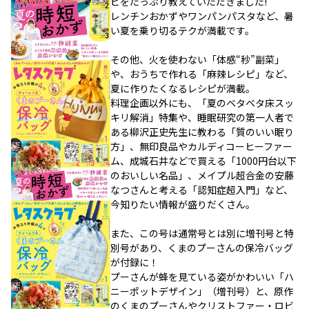
ピをたっぷり教えていただきました!
レンチンおかずやワンパンパスタなど、暑
い夏を乗り切るテクが満載です。
その他、火を使わない「体感“秒”副菜」
や、おうちで作れる「麻辣レシピ」など、
夏に作りたくなるレシピが満載。
料理企画以外にも、「夏のベタベタ床スッ
キリ解消」特集や、睡眠研究の第一人者で
ある柳沢正史先生に教わる「質のいい眠り
方」、無印良品やカルディコーヒーファー
ム、成城石井などで買える「1000円台以下
のおいしい名品」、メイプル超合金の安藤
なつさんと考える「認知症超入門」など、
今知りたい情報が盛りだくさん。
また、この号は通常号とは別に増刊号と特
別号があり、くまのプーさんの保冷バッグ
が付録に！
プーさんが蜂を見ている姿がかわいい「ハ
ニーポットデザイン」（増刊号）と、原作
のくまのプーさんやクリストファー・ロビ