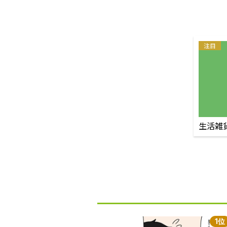
注目
生活雑
1位