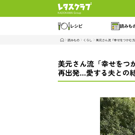
レシピ
読みも
読みもの
くらし
美元さん流「幸せをつかむ
美元さん流「幸せをつ
再出発…愛する夫との結