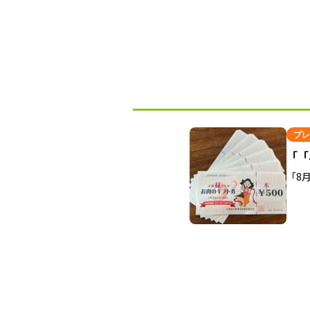
プレ
「「
「8