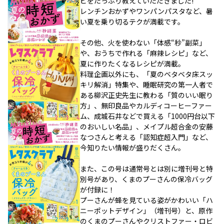
ピをたっぷり教えていただきました!
レンチンおかずやワンパンパスタなど、暑
い夏を乗り切るテクが満載です。
その他、火を使わない「体感“秒”副菜」
や、おうちで作れる「麻辣レシピ」など、
夏に作りたくなるレシピが満載。
料理企画以外にも、「夏のベタベタ床スッ
キリ解消」特集や、睡眠研究の第一人者で
ある柳沢正史先生に教わる「質のいい眠り
方」、無印良品やカルディコーヒーファー
ム、成城石井などで買える「1000円台以下
のおいしい名品」、メイプル超合金の安藤
なつさんと考える「認知症超入門」など、
今知りたい情報が盛りだくさん。
また、この号は通常号とは別に増刊号と特
別号があり、くまのプーさんの保冷バッグ
が付録に！
プーさんが蜂を見ている姿がかわいい「ハ
ニーポットデザイン」（増刊号）と、原作
のくまのプーさんやクリストファー・ロビ