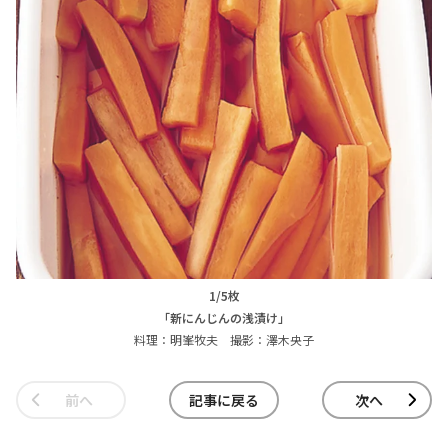
1/5枚
「新にんじんの浅漬け」
料理：明峯牧夫 撮影：澤木央子
前へ
記事に戻る
次へ