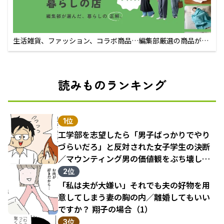
生活雑貨、ファッション、コラボ商品…編集部厳選の商品が買
えるECサイト
読みものランキング
1位
工学部を志望したら「男子ばっかりでやり
づらいだろ」と反対された女子学生の決断
／マウンティング男の価値観をぶち壊した
結果（1）
2位
「私は夫が大嫌い」それでも夫の好物を用
意してしまう妻の胸の内／離婚してもいい
ですか？ 翔子の場合（1）
3位