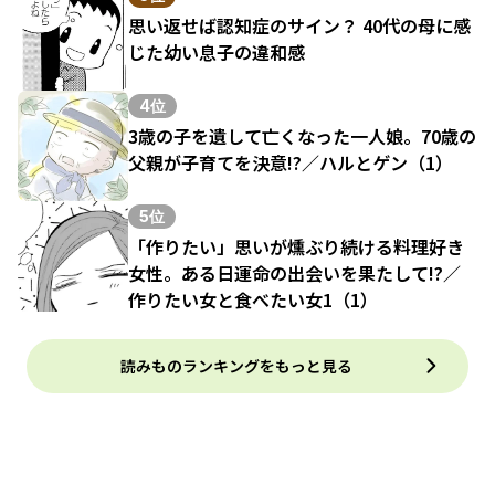
思い返せば認知症のサイン？ 40代の母に感
じた幼い息子の違和感
4位
3歳の子を遺して亡くなった一人娘。70歳の
父親が子育てを決意!?／ハルとゲン（1）
5位
「作りたい」思いが燻ぶり続ける料理好き
女性。ある日運命の出会いを果たして!?／
作りたい女と食べたい女1（1）
読みものランキングをもっと見る