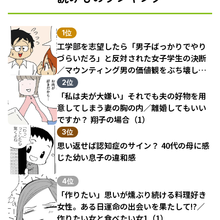
1位
工学部を志望したら「男子ばっかりでやり
づらいだろ」と反対された女子学生の決断
／マウンティング男の価値観をぶち壊した
結果（1）
2位
「私は夫が大嫌い」それでも夫の好物を用
意してしまう妻の胸の内／離婚してもいい
ですか？ 翔子の場合（1）
3位
思い返せば認知症のサイン？ 40代の母に感
じた幼い息子の違和感
4位
「作りたい」思いが燻ぶり続ける料理好き
女性。ある日運命の出会いを果たして!?／
作りたい女と食べたい女1（1）