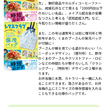
方」、無印良品やカルディコーヒーファー
ム、成城石井などで買える「1000円台以下
のおいしい名品」、メイプル超合金の安藤
なつさんと考える「認知症超入門」など、
今知りたい情報が盛りだくさん。
また、この号は通常号とは別に増刊号と特
別号があり、くまのプーさんの保冷バッグ
が付録に！
プーさんが蜂を見ている姿がかわいい「ハ
ニーポットデザイン」（増刊号）と、原作
のくまのプーさんやクリストファー・ロビ
ンなどの仲間たちが勢ぞろいした「クラシ
ックプー」（特別号）デザインの２種があ
ります。
お弁当箱と水筒、カトラリーを一緒に入れ
ることができます。高さがあるので、お弁
当箱の上にミニサイズの保存容器を入れる
こともできる仕様のバッグです。