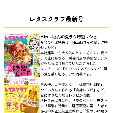
レタスクラブ最新号
Mizukiさんの夏ラク時短レシピ
今号の料理特集は「Mizukiさんの夏ラク時
短レシピ」。
本誌連載でも大人気のMizukiさんに、夏バ
テ防止にもなる、栄養満点の手間なしレシ
ピをたっぷり教えていただきました!
レンチンおかずやワンパンパスタなど、暑
い夏を乗り切るテクが満載です。
その他、火を使わない「体感“秒”副菜」
や、おうちで作れる「麻辣レシピ」など、
夏に作りたくなるレシピが満載。
料理企画以外にも、「夏のベタベタ床スッ
キリ解消」特集や、睡眠研究の第一人者で
ある柳沢正史先生に教わる「質のいい眠り